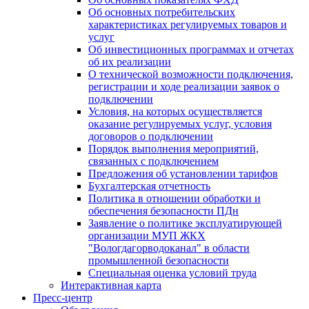
Об основных потребительских
характеристиках регулируемых товаров и
услуг
Об инвестиционных программах и отчетах
об их реализации
О технической возможности подключения,
регистрации и ходе реализации заявок о
подключении
Условия, на которых осуществляется
оказание регулируемых услуг, условия
договоров о подключении
Порядок выполнения мероприятий,
связанных с подключением
Предложения об установлении тарифов
Бухгалтерская отчетность
Политика в отношении обработки и
обеспечения безопасности ПДн
Заявление о политике эксплуатирующей
организации МУП ЖКХ
"Вологдагорводоканал" в области
промышленной безопасности
Специальная оценка условий труда
Интерактивная карта
Пресс-центр