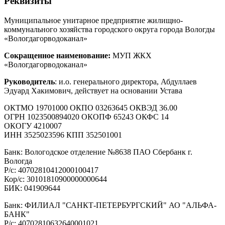
Реквизиты
Муниципальное унитарное предприятие жилищно-
коммунального хозяйства городского округа города Вологды
«Вологдагорводоканал»
Сокращенное наименование:
МУП ЖКХ
«Вологдагорводоканал»
Руководитель
: и.о. генерального директора, Абдуллаев
Эдуард Хакимович, действует на основании Устава
ОКТМО 19701000 ОКПО 03263645 ОКВЭД 36.00
ОГРН 1023500894020 ОКОПФ 65243 ОКФС 14
ОКОГУ 4210007
ИНН 3525023596 КПП 352501001
Банк: Вологодское отделение №8638 ПАО Сбербанк г.
Вологда
Р/с: 40702810412000100417
Кор/с: 30101810900000000644
БИК: 041909644
Банк: ФИЛИАЛ "САНКТ-ПЕТЕРБУРГСКИЙ" АО "АЛЬФА-
БАНК"
Р/с: 40702810632640001021