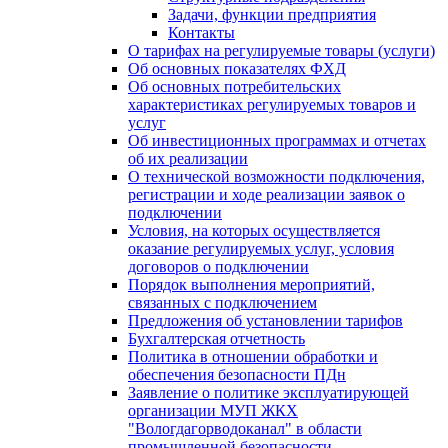
Задачи, функции предприятия
Контакты
О тарифах на регулируемые товары (услуги)
Об основных показателях ФХД
Об основных потребительских
характеристиках регулируемых товаров и
услуг
Об инвестиционных программах и отчетах
об их реализации
О технической возможности подключения,
регистрации и ходе реализации заявок о
подключении
Условия, на которых осуществляется
оказание регулируемых услуг, условия
договоров о подключении
Порядок выполнения мероприятий,
связанных с подключением
Предложения об установлении тарифов
Бухгалтерская отчетность
Политика в отношении обработки и
обеспечения безопасности ПДн
Заявление о политике эксплуатирующей
организации МУП ЖКХ
"Вологдагорводоканал" в области
промышленной безопасности