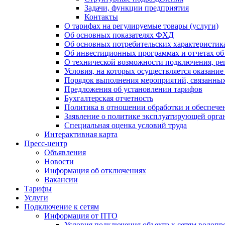
Задачи, функции предприятия
Контакты
О тарифах на регулируемые товары (услуги)
Об основных показателях ФХД
Об основных потребительских характеристика
Об инвестиционных программах и отчетах об
О технической возможности подключения, рег
Условия, на которых осуществляется оказани
Порядок выполнения мероприятий, связанны
Предложения об установлении тарифов
Бухгалтерская отчетность
Политика в отношении обработки и обеспече
Заявление о политике эксплуатирующей орг
Специальная оценка условий труда
Интерактивная карта
Пресс-центр
Объявления
Новости
Информация об отключениях
Вакансии
Тарифы
Услуги
Подключение к сетям
Информация от ПТО
Условия подключения объекта к сетям водопр