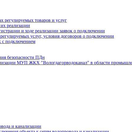
х регулируемых товаров и услуг
 их реализации
истрации и ходе реализации заявок о подключении
е регулируемых услуг, условия договоров о подключении
х с подключением
ния безопасности ПДн
анизации МУП ЖКХ "Вологдагорводоканал" в области промышле
овода и канализации
лючения объекта к сетям водопровода и канализации