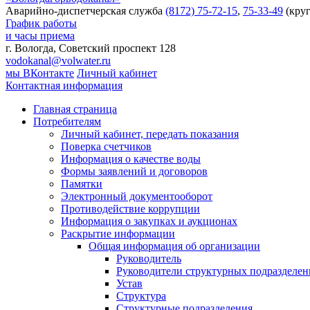
Аварийно-диспетчерская служба
(8172) 75-72-15
,
75-33-49
(круг
График работы
и часы приема
г. Вологда, Советский проспект 128
vodokanal@volwater.ru
мы ВКонтакте
Личный кабинет
Контактная информация
Главная страница
Потребителям
Личный кабинет, передать показания
Поверка счетчиков
Информация о качестве воды
Формы заявлений и договоров
Памятки
Электронный документооборот
Противодействие коррупции
Информация о закупках и аукционах
Раскрытие информации
Общая информация об организации
Руководитель
Руководители структурных подразделе
Устав
Структура
Структурные подразделения