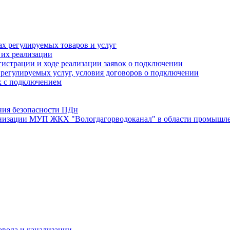
х регулируемых товаров и услуг
 их реализации
истрации и ходе реализации заявок о подключении
е регулируемых услуг, условия договоров о подключении
х с подключением
ния безопасности ПДн
анизации МУП ЖКХ "Вологдагорводоканал" в области промышле
овода и канализации