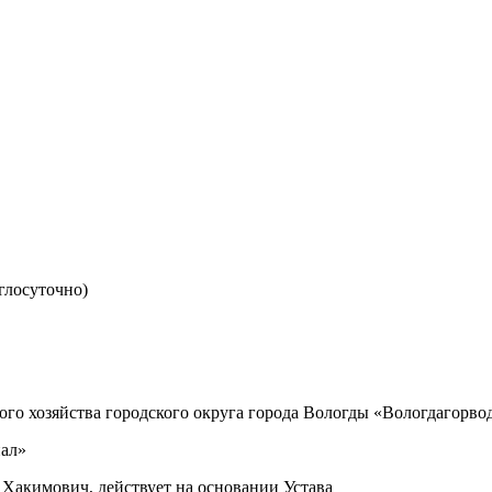
глосуточно)
о хозяйства городского округа города Вологды «Вологдагорво
ал»
д Хакимович, действует на основании Устава