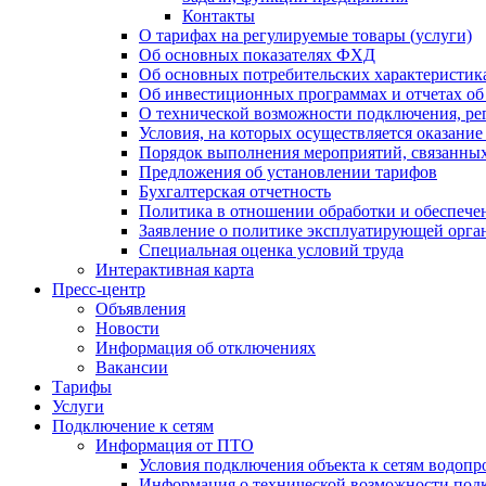
Контакты
О тарифах на регулируемые товары (услуги)
Об основных показателях ФХД
Об основных потребительских характеристика
Об инвестиционных программах и отчетах об
О технической возможности подключения, рег
Условия, на которых осуществляется оказани
Порядок выполнения мероприятий, связанны
Предложения об установлении тарифов
Бухгалтерская отчетность
Политика в отношении обработки и обеспече
Заявление о политике эксплуатирующей орг
Специальная оценка условий труда
Интерактивная карта
Пресс-центр
Объявления
Новости
Информация об отключениях
Вакансии
Тарифы
Услуги
Подключение к сетям
Информация от ПТО
Условия подключения объекта к сетям водопр
Информация о технической возможности подк