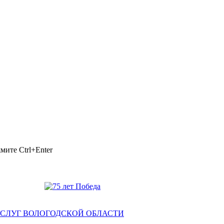
ажмите
Ctrl+Enter