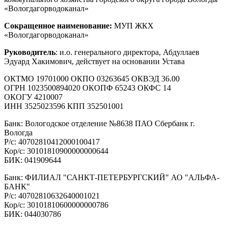
«Вологдагорводоканал»
Сокращенное наименование:
МУП ЖКХ
«Вологдагорводоканал»
Руководитель
: и.о. генерального директора, Абдуллаев
Эдуард Хакимович, действует на основании Устава
ОКТМО 19701000 ОКПО 03263645 ОКВЭД 36.00
ОГРН 1023500894020 ОКОПФ 65243 ОКФС 14
ОКОГУ 4210007
ИНН 3525023596 КПП 352501001
Банк: Вологодское отделение №8638 ПАО Сбербанк г.
Вологда
Р/с: 40702810412000100417
Кор/с: 30101810900000000644
БИК: 041909644
Банк: ФИЛИАЛ "САНКТ-ПЕТЕРБУРГСКИЙ" АО "АЛЬФА-
БАНК"
Р/с: 40702810632640001021
Кор/с: 30101810600000000786
БИК: 044030786