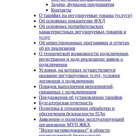
Задачи, функции предприятия
Контакты
О тарифах на регулируемые товары (услуги)
Об основных показателях ФХД
Об основных потребительских
характеристиках регулируемых товаров и
услуг
Об инвестиционных программах и отчетах
об их реализации
О технической возможности подключения,
регистрации и ходе реализации заявок о
подключении
Условия, на которых осуществляется
оказание регулируемых услуг, условия
договоров о подключении
Порядок выполнения мероприятий,
связанных с подключением
Предложения об установлении тарифов
Бухгалтерская отчетность
Политика в отношении обработки и
обеспечения безопасности ПДн
Заявление о политике эксплуатирующей
организации МУП ЖКХ
"Вологдагорводоканал" в области
промышленной безопасности