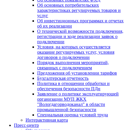
Об основных потребительских
характеристиках регулируемых товаров и
услуг
Об инвестиционных программах и отчетах
об их реализации
О технической возможности подключения,
регистрации и ходе реализации заявок о
подключении
Условия, на которых осуществляется
оказание регулируемых услуг, условия
договоров о подключении
Порядок выполнения мероприятий,
связанных с подключением
Предложения об установлении тарифов
Бухгалтерская отчетность
Политика в отношении обработки и
обеспечения безопасности ПДн
Заявление о политике эксплуатирующей
организации МУП ЖКХ
"Вологдагорводоканал" в области
промышленной безопасности
Специальная оценка условий труда
Интерактивная карта
Пресс-центр