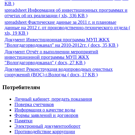
KB )
spreadsheet
Информация об инвестиционных программах и
отчетах об их реализации
( xls, 336 KB )
spreadsheet
Фактические данные за 2011 г. и плановые
данные на 2012 г. от производственно-технического отдела
(
xls, 19 KB )
Документ
Инвестиционная программа МУП ЖКХ
"Вологдагорводоканал" на 2010-2012гг.
( docx, 35 KB )
Документ
Отчёт о выполнении мероприятий
инвестиционной программы МУП ЖКХ
"Вологдагорводоканал"
( docx, 27 KB )
Документ
Реконструкция водопроводных очистных
сооружений (ВОС) г.Вологды
( docx, 17 KB )
Потребителям
Личный кабинет, передать показания
Поверка счетчиков
Информация о качестве воды
Формы заявлений и договоров
Памятки
Электронный документооборот
Противодействие коррупции