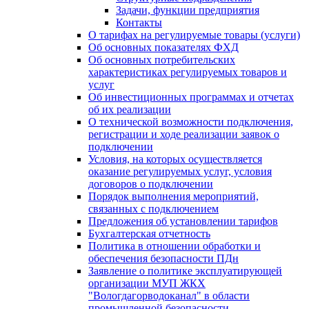
Задачи, функции предприятия
Контакты
О тарифах на регулируемые товары (услуги)
Об основных показателях ФХД
Об основных потребительских
характеристиках регулируемых товаров и
услуг
Об инвестиционных программах и отчетах
об их реализации
О технической возможности подключения,
регистрации и ходе реализации заявок о
подключении
Условия, на которых осуществляется
оказание регулируемых услуг, условия
договоров о подключении
Порядок выполнения мероприятий,
связанных с подключением
Предложения об установлении тарифов
Бухгалтерская отчетность
Политика в отношении обработки и
обеспечения безопасности ПДн
Заявление о политике эксплуатирующей
организации МУП ЖКХ
"Вологдагорводоканал" в области
промышленной безопасности