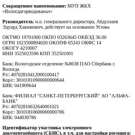
Сокращенное наименование:
МУП ЖКХ
«Вологдагорводоканал»
Руководитель
: и.о. генерального директора, Абдуллаев
Эдуард Хакимович, действует на основании Устава
ОКТМО 19701000 ОКПО 03263645 ОКВЭД 36.00
ОГРН 1023500894020 ОКОПФ 65243 ОКФС 14
ОКОГУ 4210007
ИНН 3525023596 КПП 352501001
Банк: Вологодское отделение №8638 ПАО Сбербанк г.
Вологда
Р/с: 40702810412000100417
Кор/с: 30101810900000000644
БИК: 041909644
Банк: ФИЛИАЛ "САНКТ-ПЕТЕРБУРГСКИЙ" АО "АЛЬФА-
БАНК"
Р/с: 40702810632640001021
Кор/с: 30101810600000000786
БИК: 044030786
Идентификатор участника электронного
документооборота (СБИС), в т.ч. для настройки роуминга: