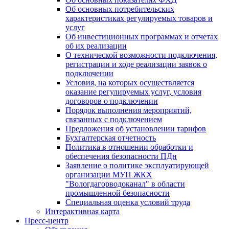
Об основных потребительских
характеристиках регулируемых товаров и
услуг
Об инвестиционных программах и отчетах
об их реализации
О технической возможности подключения,
регистрации и ходе реализации заявок о
подключении
Условия, на которых осуществляется
оказание регулируемых услуг, условия
договоров о подключении
Порядок выполнения мероприятий,
связанных с подключением
Предложения об установлении тарифов
Бухгалтерская отчетность
Политика в отношении обработки и
обеспечения безопасности ПДн
Заявление о политике эксплуатирующей
организации МУП ЖКХ
"Вологдагорводоканал" в области
промышленной безопасности
Специальная оценка условий труда
Интерактивная карта
Пресс-центр