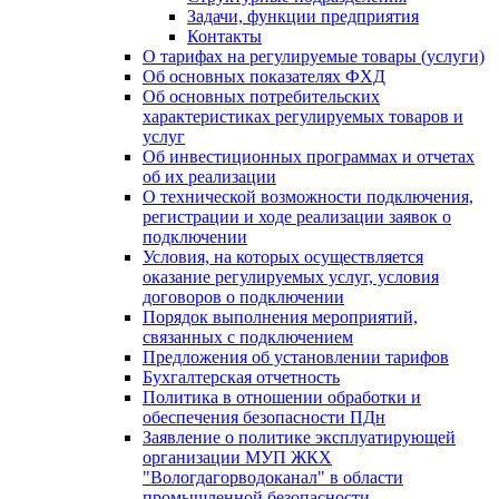
Задачи, функции предприятия
Контакты
О тарифах на регулируемые товары (услуги)
Об основных показателях ФХД
Об основных потребительских
характеристиках регулируемых товаров и
услуг
Об инвестиционных программах и отчетах
об их реализации
О технической возможности подключения,
регистрации и ходе реализации заявок о
подключении
Условия, на которых осуществляется
оказание регулируемых услуг, условия
договоров о подключении
Порядок выполнения мероприятий,
связанных с подключением
Предложения об установлении тарифов
Бухгалтерская отчетность
Политика в отношении обработки и
обеспечения безопасности ПДн
Заявление о политике эксплуатирующей
организации МУП ЖКХ
"Вологдагорводоканал" в области
промышленной безопасности