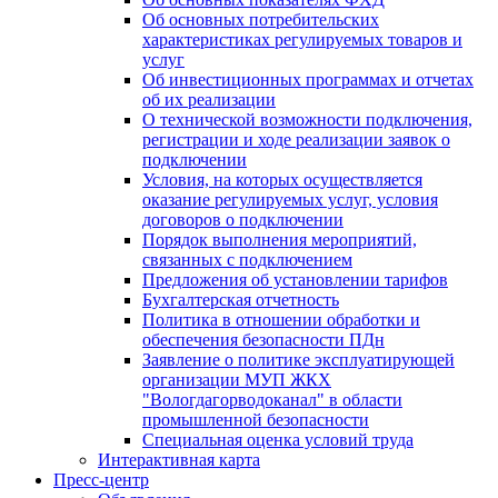
Об основных потребительских
характеристиках регулируемых товаров и
услуг
Об инвестиционных программах и отчетах
об их реализации
О технической возможности подключения,
регистрации и ходе реализации заявок о
подключении
Условия, на которых осуществляется
оказание регулируемых услуг, условия
договоров о подключении
Порядок выполнения мероприятий,
связанных с подключением
Предложения об установлении тарифов
Бухгалтерская отчетность
Политика в отношении обработки и
обеспечения безопасности ПДн
Заявление о политике эксплуатирующей
организации МУП ЖКХ
"Вологдагорводоканал" в области
промышленной безопасности
Специальная оценка условий труда
Интерактивная карта
Пресс-центр