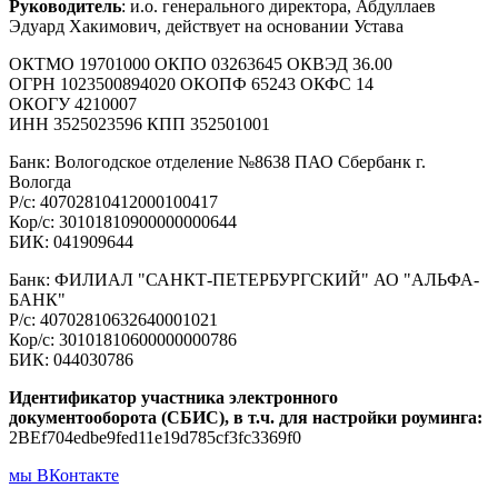
Руководитель
: и.о. генерального директора, Абдуллаев
Эдуард Хакимович, действует на основании Устава
ОКТМО 19701000 ОКПО 03263645 ОКВЭД 36.00
ОГРН 1023500894020 ОКОПФ 65243 ОКФС 14
ОКОГУ 4210007
ИНН 3525023596 КПП 352501001
Банк: Вологодское отделение №8638 ПАО Сбербанк г.
Вологда
Р/с: 40702810412000100417
Кор/с: 30101810900000000644
БИК: 041909644
Банк: ФИЛИАЛ "САНКТ-ПЕТЕРБУРГСКИЙ" АО "АЛЬФА-
БАНК"
Р/с: 40702810632640001021
Кор/с: 30101810600000000786
БИК: 044030786
Идентификатор участника электронного
документооборота (СБИС), в т.ч. для настройки роуминга:
2BEf704edbe9fed11e19d785cf3fc3369f0
мы ВКонтакте