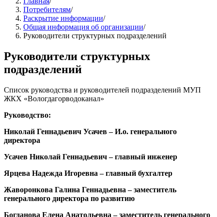
Главная
/
Потребителям
/
Раскрытие информации
/
Общая информация об организации
/
Руководители структурных подразделений
Руководители структурных
подразделений
Список руководства и руководителей подразделений МУП
ЖКХ «Вологдагорводоканал»
Руководство:
Николай Геннадьевич Усачев – И.о. генерального
директора
Усачев Николай Геннадьевич
–
главный инженер
Ярцева Надежда Игоревна
–
главный бухгалтер
Жаворонкова Галина Геннадьевна
–
заместитель
генерального директора по развитию
Богданова Елена Анатольевна
–
заместитель генерального