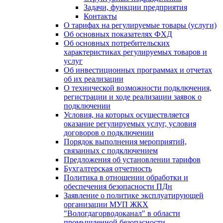
Задачи, функции предприятия
Контакты
О тарифах на регулируемые товары (услуги)
Об основных показателях ФХД
Об основных потребительских
характеристиках регулируемых товаров и
услуг
Об инвестиционных программах и отчетах
об их реализации
О технической возможности подключения,
регистрации и ходе реализации заявок о
подключении
Условия, на которых осуществляется
оказание регулируемых услуг, условия
договоров о подключении
Порядок выполнения мероприятий,
связанных с подключением
Предложения об установлении тарифов
Бухгалтерская отчетность
Политика в отношении обработки и
обеспечения безопасности ПДн
Заявление о политике эксплуатирующей
организации МУП ЖКХ
"Вологдагорводоканал" в области
промышленной безопасности