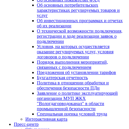
Об основных потребительских
характеристиках регулируемых товаров и
услуг
Об инвестиционных программах и отчетах
об их реализации
О технической возможности подключения,
регистрации и ходе реализации заявок о
подключении
Условия, на которых осуществляется
оказание регулируемых услуг, условия
договоров о подключении
Порядок выполнения мероприятий,
связанных с подключением
Предложения об установлении тарифов
Бухгалтерская отчетность
Политика в отношении обработки и
обеспечения безопасности ПДн
Заявление о политике эксплуатирующей
организации МУП ЖКХ
"Вологдагорводоканал" в области
промышленной безопасности
Специальная оценка условий труда
Интерактивная карта
Пресс-центр