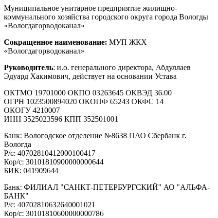
Муниципальное унитарное предприятие жилищно-
коммунального хозяйства городского округа города Вологды
«Вологдагорводоканал»
Сокращенное наименование:
МУП ЖКХ
«Вологдагорводоканал»
Руководитель
: и.о. генерального директора, Абдуллаев
Эдуард Хакимович, действует на основании Устава
ОКТМО 19701000 ОКПО 03263645 ОКВЭД 36.00
ОГРН 1023500894020 ОКОПФ 65243 ОКФС 14
ОКОГУ 4210007
ИНН 3525023596 КПП 352501001
Банк: Вологодское отделение №8638 ПАО Сбербанк г.
Вологда
Р/с: 40702810412000100417
Кор/с: 30101810900000000644
БИК: 041909644
Банк: ФИЛИАЛ "САНКТ-ПЕТЕРБУРГСКИЙ" АО "АЛЬФА-
БАНК"
Р/с: 40702810632640001021
Кор/с: 30101810600000000786