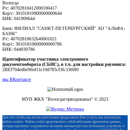
Вологда
Р/с: 40702810412000100417
Кор/с: 30101810900000000644
БИК: 041909644
Банк: ФИЛИАЛ "САНКТ-ПЕТЕРБУРГСКИЙ" АО "АЛЬФА-
БАНК"
Р/с: 40702810632640001021
Кор/с: 30101810600000000786
БИК: 044030786
Идентификатор участника электронного
документооборота (СБИС), в т.ч. для настройки роуминга:
2BEf704edbe9fed11e19d785cf3fc3369f0
мы ВКонтакте
МУП ЖКХ "Вологдагорводоканал" © 2023
Для того чтобы мы могли качественно предоставить Вам услуги, мы используем
файлы cookies. Файлы cookie представляют собой небольшие фрагменты данных,
которые временно сохраняются на вашем компьютере или мобильном устройстве и