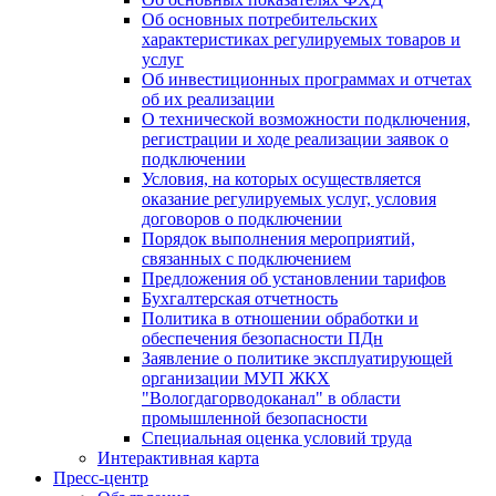
Об основных потребительских
характеристиках регулируемых товаров и
услуг
Об инвестиционных программах и отчетах
об их реализации
О технической возможности подключения,
регистрации и ходе реализации заявок о
подключении
Условия, на которых осуществляется
оказание регулируемых услуг, условия
договоров о подключении
Порядок выполнения мероприятий,
связанных с подключением
Предложения об установлении тарифов
Бухгалтерская отчетность
Политика в отношении обработки и
обеспечения безопасности ПДн
Заявление о политике эксплуатирующей
организации МУП ЖКХ
"Вологдагорводоканал" в области
промышленной безопасности
Специальная оценка условий труда
Интерактивная карта
Пресс-центр