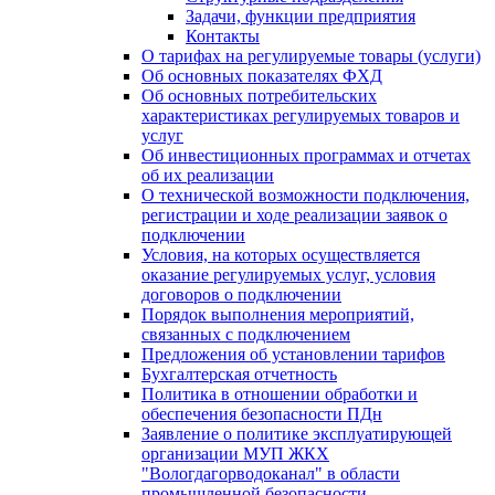
Задачи, функции предприятия
Контакты
О тарифах на регулируемые товары (услуги)
Об основных показателях ФХД
Об основных потребительских
характеристиках регулируемых товаров и
услуг
Об инвестиционных программах и отчетах
об их реализации
О технической возможности подключения,
регистрации и ходе реализации заявок о
подключении
Условия, на которых осуществляется
оказание регулируемых услуг, условия
договоров о подключении
Порядок выполнения мероприятий,
связанных с подключением
Предложения об установлении тарифов
Бухгалтерская отчетность
Политика в отношении обработки и
обеспечения безопасности ПДн
Заявление о политике эксплуатирующей
организации МУП ЖКХ
"Вологдагорводоканал" в области
промышленной безопасности