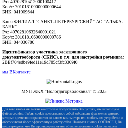
Р/с: 40702810412000100417
Кор/с: 30101810900000000644
БИК: 041909644
Банк: ФИЛИАЛ "САНКТ-ПЕТЕРБУРГСКИЙ" АО "АЛЬФА-
БАНК"
Р/с: 40702810632640001021
Кор/с: 30101810600000000786
БИК: 044030786
Идентификатор участника электронного
документооборота (СБИС), в т.ч. для настройки роуминга:
2BEf704edbe9fed11e19d785cf3fc3369f0
мы ВКонтакте
МУП ЖКХ "Вологдагорводоканал" © 2023
Для того чтобы мы могли качественно предоставить Вам услуги, мы используем
файлы cookies. Файлы cookie представляют собой небольшие фрагменты данных,
которые временно сохраняются на вашем компьютере или мобильном устройстве и
обеспечивают более эффективную работу сайта. Нажимая кнопку СОГЛАСЕН, Вы
подтверждаете, что Вы проинформированы об использовании cookies на нашем