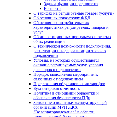
Задачи, функции предприятия
Контакты
О тарифах на регулируемые товары (услуги)
Об основных показателях ФХД
Об основных потребительских
характеристиках регулируемых товаров и
услуг
Об инвестиционных программах и отчетах
об их реализации
О технической возможности подключения,
регистрации и ходе реализации заявок о
подключении
Условия, на которых осуществляется
оказание регулируемых услуг, условия
договоров о подключении
Порядок выполнения мероприятий,
связанных с подключением
Предложения об установлении тарифов
Бухгалтерская отчетность
Политика в отношении обработки и
обеспечения безопасности ПДн
Заявление о политике эксплуатирующей
организации МУП ЖКХ
"Вологдагорводоканал" в области
промышленной безопасности