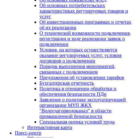
Об основных потребительских
характеристиках регулируемых товаров и
услуг
Об инвестиционных программах и отчетах
об их реализации
О технической возможности подключения,
регистрации и ходе реализации заявок о
подключении
Условия, на которых осуществляется
оказание регулируемых услуг, условия
договоров о подключении
Порядок выполнения мероприятий,
связанных с подключением
Предложения об установлении тарифов
Бухгалтерская отчетность
Политика в отношении обработки и
обеспечения безопасности ПДн
Заявление о политике эксплуатирующей
организации МУП ЖКХ
"Вологдагорводоканал" в области
промышленной безопасности
Специальная оценка условий труда
Интерактивная карта
Пресс-центр