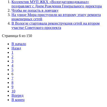
Коллектив МУП ЖКХ «Вологдагорводоканал»
поздравляет с Днем Рождения Генерального директора
Чтобы не попасть в ловушку
На улице Мира приступили ко второму этапу ремонта
инженерных сетей
В Вологде стартовала реконструкция сетей на втором
участке Советского проспекта
Страница 6 из 150
В начало
Назад
1
2
3
4
5
6
7
8
9
10
Вперед
В конец