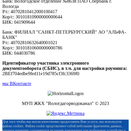
Банк: Вологодское отделение №8638 ПАО Сбербанк г.
Вологда
Р/с: 40702810412000100417
Кор/с: 30101810900000000644
БИК: 041909644
Банк: ФИЛИАЛ "САНКТ-ПЕТЕРБУРГСКИЙ" АО "АЛЬФА-
БАНК"
Р/с: 40702810632640001021
Кор/с: 30101810600000000786
БИК: 044030786
Идентификатор участника электронного
документооборота (СБИС), в т.ч. для настройки роуминга:
2BEf704edbe9fed11e19d785cf3fc3369f0
мы ВКонтакте
МУП ЖКХ "Вологдагорводоканал" © 2023
Для того чтобы мы могли качественно предоставить Вам услуги, мы используем
файлы cookies. Файлы cookie представляют собой небольшие фрагменты данных,
которые временно сохраняются на вашем компьютере или мобильном устройстве и