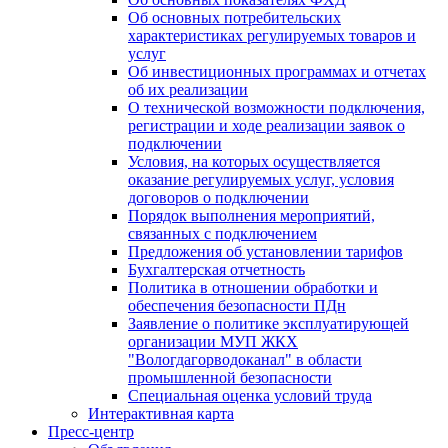
Об основных потребительских
характеристиках регулируемых товаров и
услуг
Об инвестиционных программах и отчетах
об их реализации
О технической возможности подключения,
регистрации и ходе реализации заявок о
подключении
Условия, на которых осуществляется
оказание регулируемых услуг, условия
договоров о подключении
Порядок выполнения мероприятий,
связанных с подключением
Предложения об установлении тарифов
Бухгалтерская отчетность
Политика в отношении обработки и
обеспечения безопасности ПДн
Заявление о политике эксплуатирующей
организации МУП ЖКХ
"Вологдагорводоканал" в области
промышленной безопасности
Специальная оценка условий труда
Интерактивная карта
Пресс-центр