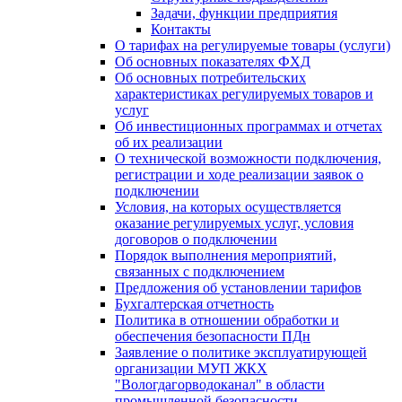
Задачи, функции предприятия
Контакты
О тарифах на регулируемые товары (услуги)
Об основных показателях ФХД
Об основных потребительских
характеристиках регулируемых товаров и
услуг
Об инвестиционных программах и отчетах
об их реализации
О технической возможности подключения,
регистрации и ходе реализации заявок о
подключении
Условия, на которых осуществляется
оказание регулируемых услуг, условия
договоров о подключении
Порядок выполнения мероприятий,
связанных с подключением
Предложения об установлении тарифов
Бухгалтерская отчетность
Политика в отношении обработки и
обеспечения безопасности ПДн
Заявление о политике эксплуатирующей
организации МУП ЖКХ
"Вологдагорводоканал" в области
промышленной безопасности