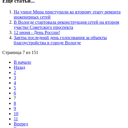
Еще статьи...
На улице Мира приступили ко второму этапу ремонта
инженерных сетей
В Вологде стартовала реконструкция сетей на втором
участке Советского проспекта
12 июня - День России!
Завтра последний день голосования за объекты
благоустройства в городе Вологде
Страница 7 из 151
В начало
Назад
2
3
4
5
6
7
8
9
10
11
Вперед