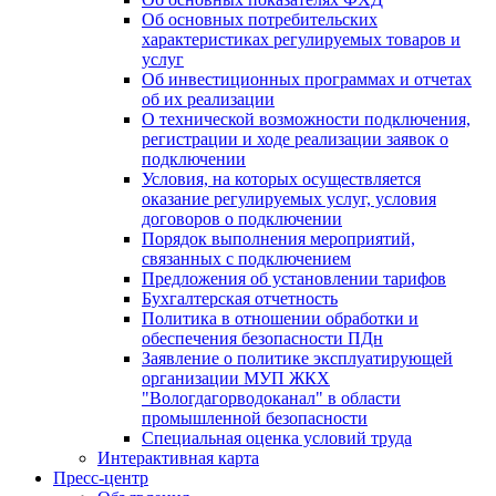
Об основных потребительских
характеристиках регулируемых товаров и
услуг
Об инвестиционных программах и отчетах
об их реализации
О технической возможности подключения,
регистрации и ходе реализации заявок о
подключении
Условия, на которых осуществляется
оказание регулируемых услуг, условия
договоров о подключении
Порядок выполнения мероприятий,
связанных с подключением
Предложения об установлении тарифов
Бухгалтерская отчетность
Политика в отношении обработки и
обеспечения безопасности ПДн
Заявление о политике эксплуатирующей
организации МУП ЖКХ
"Вологдагорводоканал" в области
промышленной безопасности
Специальная оценка условий труда
Интерактивная карта
Пресс-центр