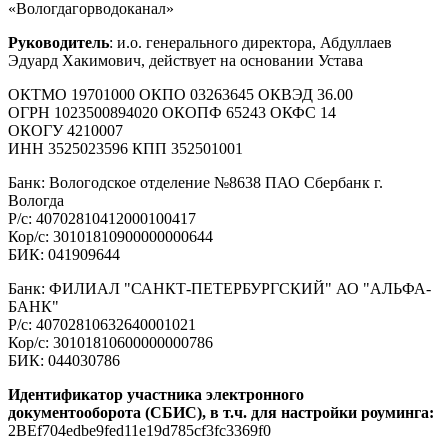
«Вологдагорводоканал»
Руководитель
: и.о. генерального директора, Абдуллаев
Эдуард Хакимович, действует на основании Устава
ОКТМО 19701000 ОКПО 03263645 ОКВЭД 36.00
ОГРН 1023500894020 ОКОПФ 65243 ОКФС 14
ОКОГУ 4210007
ИНН 3525023596 КПП 352501001
Банк: Вологодское отделение №8638 ПАО Сбербанк г.
Вологда
Р/с: 40702810412000100417
Кор/с: 30101810900000000644
БИК: 041909644
Банк: ФИЛИАЛ "САНКТ-ПЕТЕРБУРГСКИЙ" АО "АЛЬФА-
БАНК"
Р/с: 40702810632640001021
Кор/с: 30101810600000000786
БИК: 044030786
Идентификатор участника электронного
документооборота (СБИС), в т.ч. для настройки роуминга:
2BEf704edbe9fed11e19d785cf3fc3369f0