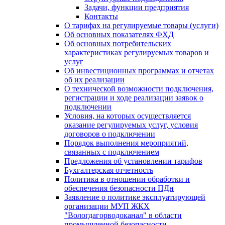
Задачи, функции предприятия
Контакты
О тарифах на регулируемые товары (услуги)
Об основных показателях ФХД
Об основных потребительских
характеристиках регулируемых товаров и
услуг
Об инвестиционных программах и отчетах
об их реализации
О технической возможности подключения,
регистрации и ходе реализации заявок о
подключении
Условия, на которых осуществляется
оказание регулируемых услуг, условия
договоров о подключении
Порядок выполнения мероприятий,
связанных с подключением
Предложения об установлении тарифов
Бухгалтерская отчетность
Политика в отношении обработки и
обеспечения безопасности ПДн
Заявление о политике эксплуатирующей
организации МУП ЖКХ
"Вологдагорводоканал" в области
промышленной безопасности