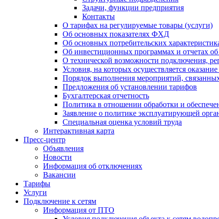
Задачи, функции предприятия
Контакты
О тарифах на регулируемые товары (услуги)
Об основных показателях ФХД
Об основных потребительских характеристика
Об инвестиционных программах и отчетах об
О технической возможности подключения, рег
Условия, на которых осуществляется оказани
Порядок выполнения мероприятий, связанны
Предложения об установлении тарифов
Бухгалтерская отчетность
Политика в отношении обработки и обеспече
Заявление о политике эксплуатирующей орг
Специальная оценка условий труда
Интерактивная карта
Пресс-центр
Объявления
Новости
Информация об отключениях
Вакансии
Тарифы
Услуги
Подключение к сетям
Информация от ПТО
Условия подключения объекта к сетям водопр