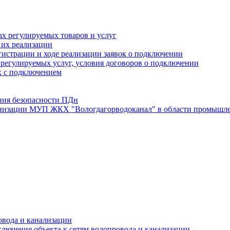
х регулируемых товаров и услуг
 их реализации
истрации и ходе реализации заявок о подключении
е регулируемых услуг, условия договоров о подключении
х с подключением
ния безопасности ПДн
анизации МУП ЖКХ "Вологдагорводоканал" в области промышле
овода и канализации
лючения объекта к сетям водопровода и канализации