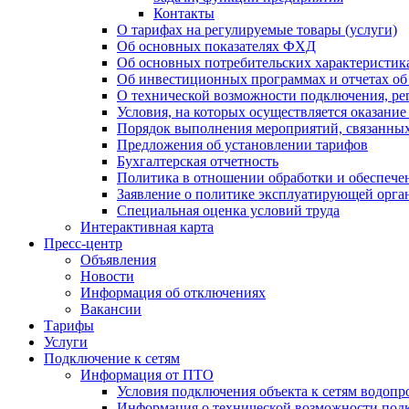
Контакты
О тарифах на регулируемые товары (услуги)
Об основных показателях ФХД
Об основных потребительских характеристика
Об инвестиционных программах и отчетах об
О технической возможности подключения, рег
Условия, на которых осуществляется оказани
Порядок выполнения мероприятий, связанны
Предложения об установлении тарифов
Бухгалтерская отчетность
Политика в отношении обработки и обеспече
Заявление о политике эксплуатирующей орг
Специальная оценка условий труда
Интерактивная карта
Пресс-центр
Объявления
Новости
Информация об отключениях
Вакансии
Тарифы
Услуги
Подключение к сетям
Информация от ПТО
Условия подключения объекта к сетям водопр
Информация о технической возможности подк