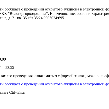
ти сообщает о проведении открытого аукциона в электронной 
Х "Вологдагорводоканал". Наименование, состав и характерист
ина, д. 21 кв. 35 к/н 35:24:0305024:695
9:00
4 в 23:55
ах его проведения, ознакомиться с формой заявки, можно на о
ти сообщает о проведении открытого аукциона в электронной ф
ажмите
Ctrl+Enter