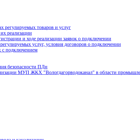
х регулируемых товаров и услуг
 их реализации
истрации и ходе реализации заявок о подключении
е регулируемых услуг, условия договоров о подключении
х с подключением
ния безопасности ПДн
анизации МУП ЖКХ "Вологдагорводоканал" в области промышле
овода и канализации