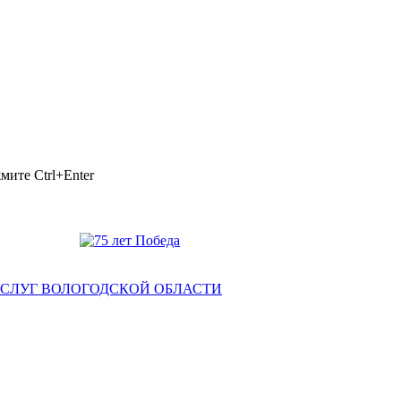
ажмите
Ctrl+Enter