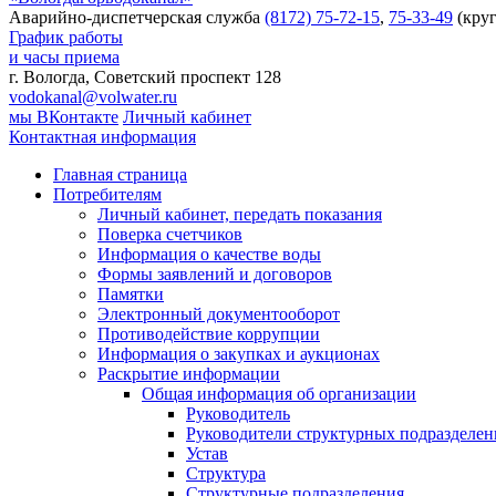
Аварийно-диспетчерская служба
(8172) 75-72-15
,
75-33-49
(круг
График работы
и часы приема
г. Вологда, Советский проспект 128
vodokanal@volwater.ru
мы ВКонтакте
Личный кабинет
Контактная информация
Главная страница
Потребителям
Личный кабинет, передать показания
Поверка счетчиков
Информация о качестве воды
Формы заявлений и договоров
Памятки
Электронный документооборот
Противодействие коррупции
Информация о закупках и аукционах
Раскрытие информации
Общая информация об организации
Руководитель
Руководители структурных подразделе
Устав
Структура
Структурные подразделения