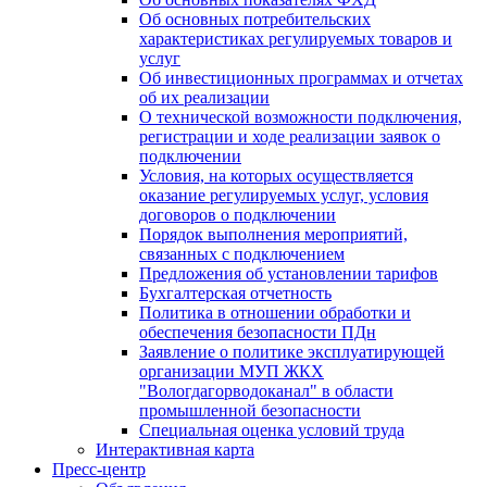
Об основных потребительских
характеристиках регулируемых товаров и
услуг
Об инвестиционных программах и отчетах
об их реализации
О технической возможности подключения,
регистрации и ходе реализации заявок о
подключении
Условия, на которых осуществляется
оказание регулируемых услуг, условия
договоров о подключении
Порядок выполнения мероприятий,
связанных с подключением
Предложения об установлении тарифов
Бухгалтерская отчетность
Политика в отношении обработки и
обеспечения безопасности ПДн
Заявление о политике эксплуатирующей
организации МУП ЖКХ
"Вологдагорводоканал" в области
промышленной безопасности
Специальная оценка условий труда
Интерактивная карта
Пресс-центр