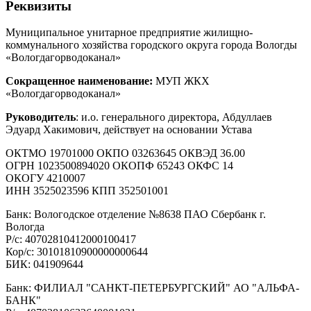
Реквизиты
Муниципальное унитарное предприятие жилищно-
коммунального хозяйства городского округа города Вологды
«Вологдагорводоканал»
Сокращенное наименование:
МУП ЖКХ
«Вологдагорводоканал»
Руководитель
: и.о. генерального директора, Абдуллаев
Эдуард Хакимович, действует на основании Устава
ОКТМО 19701000 ОКПО 03263645 ОКВЭД 36.00
ОГРН 1023500894020 ОКОПФ 65243 ОКФС 14
ОКОГУ 4210007
ИНН 3525023596 КПП 352501001
Банк: Вологодское отделение №8638 ПАО Сбербанк г.
Вологда
Р/с: 40702810412000100417
Кор/с: 30101810900000000644
БИК: 041909644
Банк: ФИЛИАЛ "САНКТ-ПЕТЕРБУРГСКИЙ" АО "АЛЬФА-
БАНК"