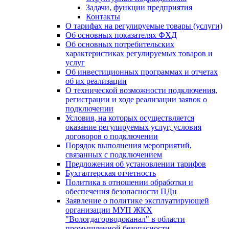
Задачи, функции предприятия
Контакты
О тарифах на регулируемые товары (услуги)
Об основных показателях ФХД
Об основных потребительских
характеристиках регулируемых товаров и
услуг
Об инвестиционных программах и отчетах
об их реализации
О технической возможности подключения,
регистрации и ходе реализации заявок о
подключении
Условия, на которых осуществляется
оказание регулируемых услуг, условия
договоров о подключении
Порядок выполнения мероприятий,
связанных с подключением
Предложения об установлении тарифов
Бухгалтерская отчетность
Политика в отношении обработки и
обеспечения безопасности ПДн
Заявление о политике эксплуатирующей
организации МУП ЖКХ
"Вологдагорводоканал" в области
промышленной безопасности