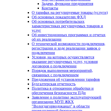
Задачи, функции предприятия
Контакты
О тарифах на регулируемые товары (услуги)
Об основных показателях ФХД
Об основных потребительских
характеристиках регулируемых товаров и
услуг
Об инвестиционных программах и отчетах
об их реализации
О технической возможности подключения,
регистрации и ходе реализации заявок о
подключении
Условия, на которых осуществляется
оказание регулируемых услуг, условия
договоров о подключении
Порядок выполнения мероприятий,
связанных с подключением
Предложения об установлении тарифов
Бухгалтерская отчетность
Политика в отношении обработки и
обеспечения безопасности ПДн
Заявление о политике эксплуатирующей
организации МУП ЖКХ
"Вологдагорводоканал" в области
промышленной безопасности