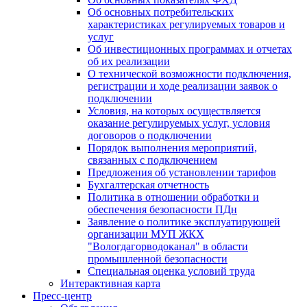
Об основных потребительских
характеристиках регулируемых товаров и
услуг
Об инвестиционных программах и отчетах
об их реализации
О технической возможности подключения,
регистрации и ходе реализации заявок о
подключении
Условия, на которых осуществляется
оказание регулируемых услуг, условия
договоров о подключении
Порядок выполнения мероприятий,
связанных с подключением
Предложения об установлении тарифов
Бухгалтерская отчетность
Политика в отношении обработки и
обеспечения безопасности ПДн
Заявление о политике эксплуатирующей
организации МУП ЖКХ
"Вологдагорводоканал" в области
промышленной безопасности
Специальная оценка условий труда
Интерактивная карта
Пресс-центр