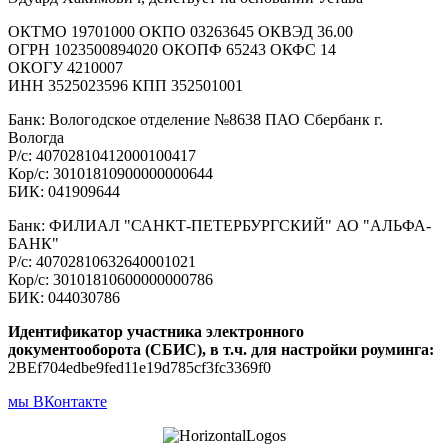
ОКТМО 19701000 ОКПО 03263645 ОКВЭД 36.00
ОГРН 1023500894020 ОКОПФ 65243 ОКФС 14
ОКОГУ 4210007
ИНН 3525023596 КПП 352501001
Банк: Вологодское отделение №8638 ПАО Сбербанк г.
Вологда
Р/с: 40702810412000100417
Кор/с: 30101810900000000644
БИК: 041909644
Банк: ФИЛИАЛ "САНКТ-ПЕТЕРБУРГСКИЙ" АО "АЛЬФА-
БАНК"
Р/с: 40702810632640001021
Кор/с: 30101810600000000786
БИК: 044030786
Идентификатор участника электронного
документооборота (СБИС), в т.ч. для настройки роуминга:
2BEf704edbe9fed11e19d785cf3fc3369f0
мы ВКонтакте