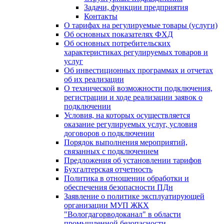
Задачи, функции предприятия
Контакты
О тарифах на регулируемые товары (услуги)
Об основных показателях ФХД
Об основных потребительских
характеристиках регулируемых товаров и
услуг
Об инвестиционных программах и отчетах
об их реализации
О технической возможности подключения,
регистрации и ходе реализации заявок о
подключении
Условия, на которых осуществляется
оказание регулируемых услуг, условия
договоров о подключении
Порядок выполнения мероприятий,
связанных с подключением
Предложения об установлении тарифов
Бухгалтерская отчетность
Политика в отношении обработки и
обеспечения безопасности ПДн
Заявление о политике эксплуатирующей
организации МУП ЖКХ
"Вологдагорводоканал" в области
промышленной безопасности