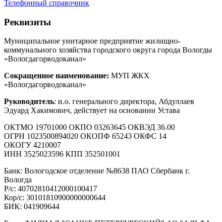
Телефонный справочник
Реквизиты
Муниципальное унитарное предприятие жилищно-
коммунального хозяйства городского округа города Вологды
«Вологдагорводоканал»
Сокращенное наименование:
МУП ЖКХ
«Вологдагорводоканал»
Руководитель
: и.о. генерального директора, Абдуллаев
Эдуард Хакимович, действует на основании Устава
ОКТМО 19701000 ОКПО 03263645 ОКВЭД 36.00
ОГРН 1023500894020 ОКОПФ 65243 ОКФС 14
ОКОГУ 4210007
ИНН 3525023596 КПП 352501001
Банк: Вологодское отделение №8638 ПАО Сбербанк г.
Вологда
Р/с: 40702810412000100417
Кор/с: 30101810900000000644
БИК: 041909644