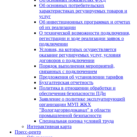
Об основных потребительских
характеристиках регулируемых товаров и
услуг
Об инвестиционных программах и отчетах
об их реализации
О технической возможности подключения,
регистрации и ходе реализации заявок о
подключении
Условия, на которых осуществляется
оказание регулируемых услуг, условия
договоров о подключении
Порядок выполнения мероприятий,
связанных с подключением
Предложения об установлении тарифов
Бухгалтерская отчетность
Политика в отношении обработки и
обеспечения безопасности ПДн
Заявление о политике эксплуатирующей
организации МУП ЖКХ
"Вологдагорводоканал" в области
промышленной безопасности
Специальная оценка условий труда
Интерактивная карта
Пресс-центр