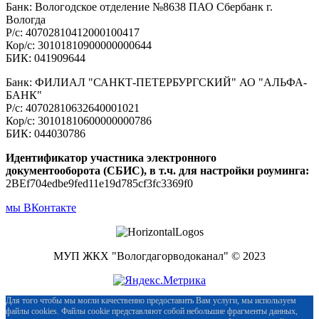
Банк: Вологодское отделение №8638 ПАО Сбербанк г.
Вологда
Р/с: 40702810412000100417
Кор/с: 30101810900000000644
БИК: 041909644
Банк: ФИЛИАЛ "САНКТ-ПЕТЕРБУРГСКИЙ" АО "АЛЬФА-
БАНК"
Р/с: 40702810632640001021
Кор/с: 30101810600000000786
БИК: 044030786
Идентификатор участника электронного
документооборота (СБИС), в т.ч. для настройки роуминга:
2BEf704edbe9fed11e19d785cf3fc3369f0
мы ВКонтакте
МУП ЖКХ "Вологдагорводоканал" © 2023
Для того чтобы мы могли качественно предоставить Вам услуги, мы используем
файлы cookies. Файлы cookie представляют собой небольшие фрагменты данных,