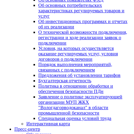
Об основных потребительских
характеристиках регулируемых товаров и
услуг
Об инвестиционных программах и отчетах
об их реализации
О технической возможности подключения,
регистрации и ходе реализации заявок о
подключении
Условия, на которых осуществляется
оказание регулируемых услуг, условия
договоров о подключении
Порядок выполнения мероприятий,
связанных с подключением
Предложения об установлении тарифов
Бухгалтерская отчетность
Политика в отношении обработки и
обеспечения безопасности ПДн
Заявление о политике эксплуатирующей
организации МУП ЖКХ
"Вологдагорводоканал" в области
промышленной безопасности
Специальная оценка условий труда
Интерактивная карта
Пресс-центр