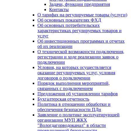
Задачи, функции предприятия
Контакты
О тарифах на регулируемые товары (услуги)
Об основных показателях ФХД
Об основных потребительских
характеристиках регулируемых товаров и
услуг
Об инвестиционных программах и отчетах
об их реализации
О технической возможности подключения,
регистрации и ходе реализации заявок о
подключении
Условия, на которых осуществляется
оказание регулируемых услуг, условия
договоров о подключении
Порядок выполнения мероприятий,
связанных с подключением
Предложения об установлении тарифов
Бухгалтерская отчетность
Политика в отношении обработки и
обеспечения безопасности ПДн
Заявление о политике эксплуатирующей
организации МУП ЖКХ
"Вологдагорводоканал" в области
промышленной безопасности