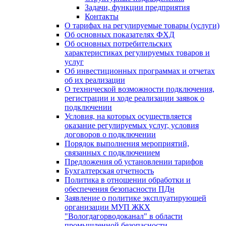
Задачи, функции предприятия
Контакты
О тарифах на регулируемые товары (услуги)
Об основных показателях ФХД
Об основных потребительских
характеристиках регулируемых товаров и
услуг
Об инвестиционных программах и отчетах
об их реализации
О технической возможности подключения,
регистрации и ходе реализации заявок о
подключении
Условия, на которых осуществляется
оказание регулируемых услуг, условия
договоров о подключении
Порядок выполнения мероприятий,
связанных с подключением
Предложения об установлении тарифов
Бухгалтерская отчетность
Политика в отношении обработки и
обеспечения безопасности ПДн
Заявление о политике эксплуатирующей
организации МУП ЖКХ
"Вологдагорводоканал" в области
промышленной безопасности