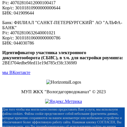
Р/с: 40702810412000100417
Кор/с: 30101810900000000644
БИК: 041909644
Банк: ФИЛИАЛ "САНКТ-ПЕТЕРБУРГСКИЙ" АО "АЛЬФА-
БАНК"
Р/с: 40702810632640001021
Кор/с: 30101810600000000786
БИК: 044030786
Идентификатор участника электронного
документооборота (СБИС), в т.ч. для настройки роуминга:
2BEf704edbe9fed11e19d785cf3fc3369f0
мы ВКонтакте
МУП ЖКХ "Вологдагорводоканал" © 2023
Для того чтобы мы могли качественно предоставить Вам услуги, мы используем
файлы cookies. Файлы cookie представляют собой небольшие фрагменты данных,
которые временно сохраняются на вашем компьютере или мобильном устройстве и
обеспечивают более эффективную работу сайта. Нажимая кнопку СОГЛАСЕН, Вы
подтверждаете, что Вы проинформированы об использовании cookies на нашем