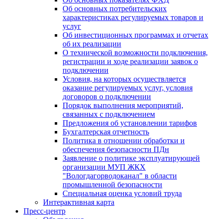
Об основных потребительских
характеристиках регулируемых товаров и
услуг
Об инвестиционных программах и отчетах
об их реализации
О технической возможности подключения,
регистрации и ходе реализации заявок о
подключении
Условия, на которых осуществляется
оказание регулируемых услуг, условия
договоров о подключении
Порядок выполнения мероприятий,
связанных с подключением
Предложения об установлении тарифов
Бухгалтерская отчетность
Политика в отношении обработки и
обеспечения безопасности ПДн
Заявление о политике эксплуатирующей
организации МУП ЖКХ
"Вологдагорводоканал" в области
промышленной безопасности
Специальная оценка условий труда
Интерактивная карта
Пресс-центр