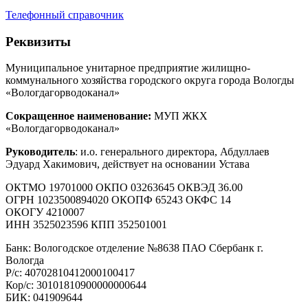
Телефонный справочник
Реквизиты
Муниципальное унитарное предприятие жилищно-
коммунального хозяйства городского округа города Вологды
«Вологдагорводоканал»
Сокращенное наименование:
МУП ЖКХ
«Вологдагорводоканал»
Руководитель
: и.о. генерального директора, Абдуллаев
Эдуард Хакимович, действует на основании Устава
ОКТМО 19701000 ОКПО 03263645 ОКВЭД 36.00
ОГРН 1023500894020 ОКОПФ 65243 ОКФС 14
ОКОГУ 4210007
ИНН 3525023596 КПП 352501001
Банк: Вологодское отделение №8638 ПАО Сбербанк г.
Вологда
Р/с: 40702810412000100417
Кор/с: 30101810900000000644
БИК: 041909644