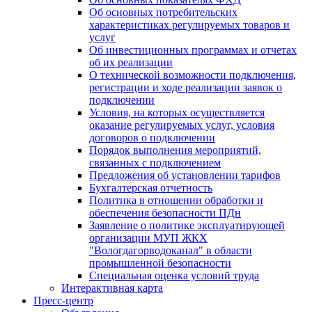
Об основных потребительских
характеристиках регулируемых товаров и
услуг
Об инвестиционных программах и отчетах
об их реализации
О технической возможности подключения,
регистрации и ходе реализации заявок о
подключении
Условия, на которых осуществляется
оказание регулируемых услуг, условия
договоров о подключении
Порядок выполнения мероприятий,
связанных с подключением
Предложения об установлении тарифов
Бухгалтерская отчетность
Политика в отношении обработки и
обеспечения безопасности ПДн
Заявление о политике эксплуатирующей
организации МУП ЖКХ
"Вологдагорводоканал" в области
промышленной безопасности
Специальная оценка условий труда
Интерактивная карта
Пресс-центр