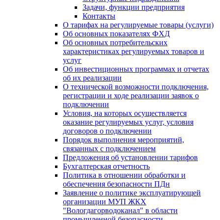
Задачи, функции предприятия
Контакты
О тарифах на регулируемые товары (услуги)
Об основных показателях ФХД
Об основных потребительских
характеристиках регулируемых товаров и
услуг
Об инвестиционных программах и отчетах
об их реализации
О технической возможности подключения,
регистрации и ходе реализации заявок о
подключении
Условия, на которых осуществляется
оказание регулируемых услуг, условия
договоров о подключении
Порядок выполнения мероприятий,
связанных с подключением
Предложения об установлении тарифов
Бухгалтерская отчетность
Политика в отношении обработки и
обеспечения безопасности ПДн
Заявление о политике эксплуатирующей
организации МУП ЖКХ
"Вологдагорводоканал" в области
промышленной безопасности