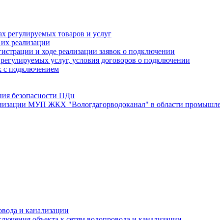
х регулируемых товаров и услуг
 их реализации
истрации и ходе реализации заявок о подключении
е регулируемых услуг, условия договоров о подключении
х с подключением
ния безопасности ПДн
анизации МУП ЖКХ "Вологдагорводоканал" в области промышле
овода и канализации
лючения объекта к сетям водопровода и канализации