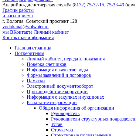
Аварийно-диспетчерская служба
(8172) 75-72-15
,
75-33-49
(круг
График работы
и часы приема
г. Вологда, Советский проспект 128
vodokanal@volwater.ru
мы ВКонтакте
Личный кабинет
Контактная информация
Главная страница
Потребителям
Личный кабинет, передать показания
Поверка счетчиков
Информация о качестве воды
Формы заявлений и договоров
Памятки
Электронный документооборот
Противодействие коррупции
Информация о закупках и аукционах
Раскрытие информации
Общая информация об организации
Руководитель
Руководители структурных подразделе
Устав
Структура
Структурные подразделения