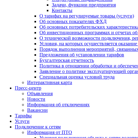
Задачи, функции предприятия
Контакты
О тарифах на регулируемые товары (услуги)
Об основных показателях ФХД
Об основных потребительских характеристика
Об инвестиционных программах и отчетах об
О технической возможности подключения, рег
Условия, на которых осуществляется оказани
Порядок выполнения мероприятий, связанны
Предложения об установлении тарифов
Бухгалтерская отчетность
Политика в отношении обработки и обеспече
Заявление о политике эксплуатирующей орг
Специальная оценка условий труда
Интерактивная карта
Пресс-центр
Объявления
Новости
Информация об отключениях
Вакансии
Тарифы
Услуги
Подключение к сетям
Информация от ПТО
Условия подключения объекта к сетям водопр