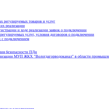
х регулируемых товаров и услуг
 их реализации
истрации и ходе реализации заявок о подключении
е регулируемых услуг, условия договоров о подключении
х с подключением
ния безопасности ПДн
анизации МУП ЖКХ "Вологдагорводоканал" в области промышле
овода и канализации