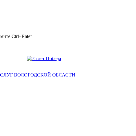
ажмите
Ctrl+Enter