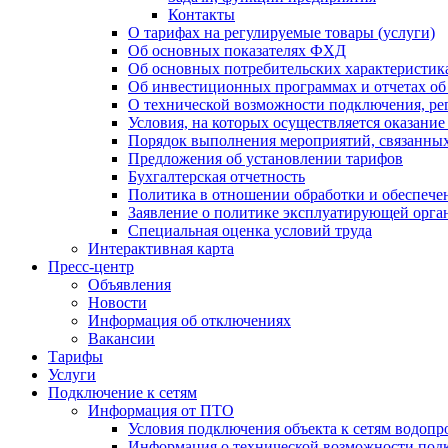
Контакты
О тарифах на регулируемые товары (услуги)
Об основных показателях ФХД
Об основных потребительских характеристика
Об инвестиционных программах и отчетах об
О технической возможности подключения, рег
Условия, на которых осуществляется оказани
Порядок выполнения мероприятий, связанны
Предложения об установлении тарифов
Бухгалтерская отчетность
Политика в отношении обработки и обеспече
Заявление о политике эксплуатирующей орг
Специальная оценка условий труда
Интерактивная карта
Пресс-центр
Объявления
Новости
Информация об отключениях
Вакансии
Тарифы
Услуги
Подключение к сетям
Информация от ПТО
Условия подключения объекта к сетям водопр
Информация о технической возможности подк