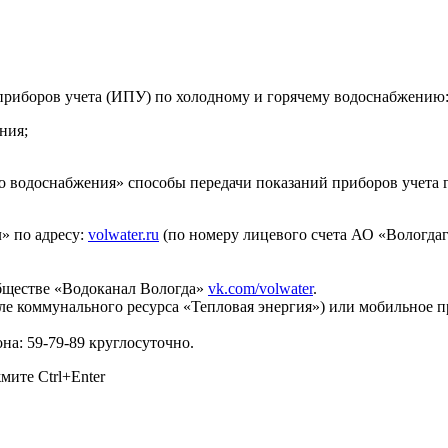
 приборов учета (ИПУ) по холодному и горячему водоснабжению
ния;
чего водоснабжения» способы передачи показаний приборов уче
 по адресу:
volwater.ru
(по номеру лицевого счета АО «Вологдаго
бществе «Водоканал Вологда»
vk.com/volwater
.
ле коммунального ресурса «Тепловая энергия») или мобильное
а: 59-79-89 круглосуточно.
ажмите
Ctrl+Enter