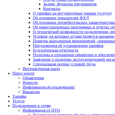
Задачи, функции предприятия
Контакты
О тарифах на регулируемые товары (услуги)
Об основных показателях ФХД
Об основных потребительских характеристика
Об инвестиционных программах и отчетах об
О технической возможности подключения, рег
Условия, на которых осуществляется оказани
Порядок выполнения мероприятий, связанны
Предложения об установлении тарифов
Бухгалтерская отчетность
Политика в отношении обработки и обеспече
Заявление о политике эксплуатирующей орг
Специальная оценка условий труда
Интерактивная карта
Пресс-центр
Объявления
Новости
Информация об отключениях
Вакансии
Тарифы
Услуги
Подключение к сетям
Информация от ПТО
Условия подключения объекта к сетям водопр