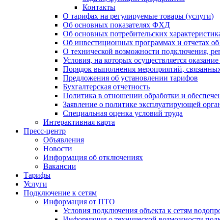
Контакты
О тарифах на регулируемые товары (услуги)
Об основных показателях ФХД
Об основных потребительских характеристика
Об инвестиционных программах и отчетах об
О технической возможности подключения, рег
Условия, на которых осуществляется оказани
Порядок выполнения мероприятий, связанны
Предложения об установлении тарифов
Бухгалтерская отчетность
Политика в отношении обработки и обеспече
Заявление о политике эксплуатирующей орг
Специальная оценка условий труда
Интерактивная карта
Пресс-центр
Объявления
Новости
Информация об отключениях
Вакансии
Тарифы
Услуги
Подключение к сетям
Информация от ПТО
Условия подключения объекта к сетям водопр
Информация о технической возможности подк