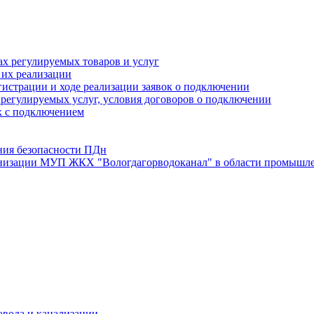
х регулируемых товаров и услуг
 их реализации
истрации и ходе реализации заявок о подключении
е регулируемых услуг, условия договоров о подключении
х с подключением
ния безопасности ПДн
анизации МУП ЖКХ "Вологдагорводоканал" в области промышле
овода и канализации