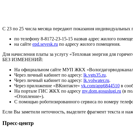
С 23 по 25 числа месяца передают показания индивидуальных
по телефону 8-8172-23-15-15 назвав адрес жилого помеще
на сайте
epd.sevesk.ru
по адресу жилого помещения.
Для начисления платы за услугу «Тепловая энергия для горя
БЕЗ ИЗМЕНЕНИЙ:
На официальном сайте МУП ЖКХ «Вологдагорводоканал»
Через личный кабинет по адресу:
lk.vgts35.ru
.
Через личный кабинет по адресу:
lk.volwater.ru
.
Через приложение «ВКонтакте»
vk.com/app6844510
в соо
На портале ГИС ЖКХ по адресу
my.dom.gosuslugi.ru
(в по
«Отопление»).
С помощью роботизированного сервиса по номеру телефон
Если Вы заметили неточность, выделите фрагмент текста и н
Пресс-центр