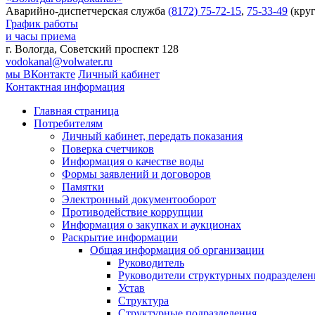
Аварийно-диспетчерская служба
(8172) 75-72-15
,
75-33-49
(круг
График работы
и часы приема
г. Вологда, Советский проспект 128
vodokanal@volwater.ru
мы ВКонтакте
Личный кабинет
Контактная информация
Главная страница
Потребителям
Личный кабинет, передать показания
Поверка счетчиков
Информация о качестве воды
Формы заявлений и договоров
Памятки
Электронный документооборот
Противодействие коррупции
Информация о закупках и аукционах
Раскрытие информации
Общая информация об организации
Руководитель
Руководители структурных подразделе
Устав
Структура
Структурные подразделения