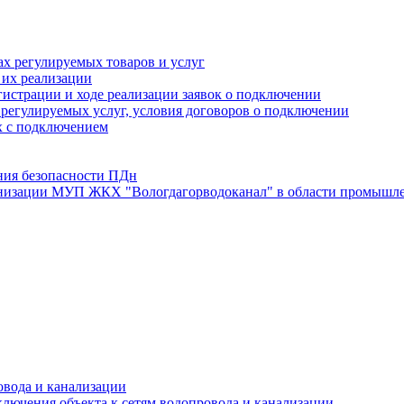
х регулируемых товаров и услуг
 их реализации
истрации и ходе реализации заявок о подключении
е регулируемых услуг, условия договоров о подключении
х с подключением
ния безопасности ПДн
анизации МУП ЖКХ "Вологдагорводоканал" в области промышле
овода и канализации
лючения объекта к сетям водопровода и канализации