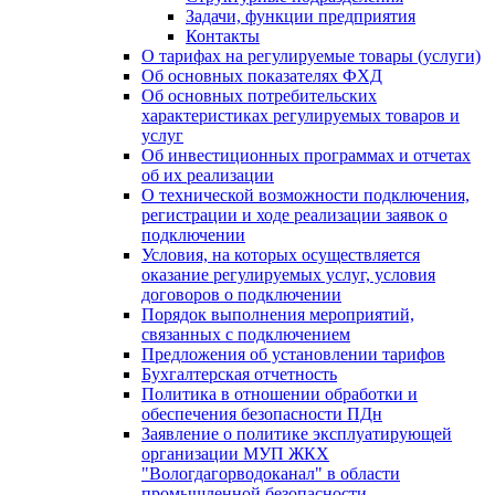
Задачи, функции предприятия
Контакты
О тарифах на регулируемые товары (услуги)
Об основных показателях ФХД
Об основных потребительских
характеристиках регулируемых товаров и
услуг
Об инвестиционных программах и отчетах
об их реализации
О технической возможности подключения,
регистрации и ходе реализации заявок о
подключении
Условия, на которых осуществляется
оказание регулируемых услуг, условия
договоров о подключении
Порядок выполнения мероприятий,
связанных с подключением
Предложения об установлении тарифов
Бухгалтерская отчетность
Политика в отношении обработки и
обеспечения безопасности ПДн
Заявление о политике эксплуатирующей
организации МУП ЖКХ
"Вологдагорводоканал" в области
промышленной безопасности