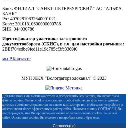
Банк: ФИЛИАЛ "САНКТ-ПЕТЕРБУРГСКИЙ" АО "АЛЬФА-
БАНК"
Р/с: 40702810632640001021
Кор/с: 30101810600000000786
БИК: 044030786
Идентификатор участника электронного
документооборота (СБИС), в т.ч. для настройки роуминга:
2BEf704edbe9fed11e19d785cf3fc3369f0
мы ВКонтакте
МУП ЖКХ "Вологдагорводоканал" © 2023
Для того чтобы мы могли качественно предоставить Вам услуги, мы используем
файлы cookies. Файлы cookie представляют собой небольшие фрагменты данных,
которые временно сохраняются на вашем компьютере или мобильном устройстве и
обеспечивают более эффективную работу сайта. Нажимая кнопку СОГЛАСЕН, Вы
подтверждаете, что Вы проинформированы об использовании cookies на нашем
сайте. Отключить cookies Вы можете в настройках своего браузера.
Согласен(на)