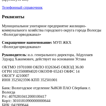
Телефонный справочник
Реквизиты
Муниципальное унитарное предприятие жилищно-
коммунального хозяйства городского округа города Вологды
«Вологдагорводоканал»
Сокращенное наименование:
МУП ЖКХ
«Вологдагорводоканал»
Руководитель
: и.о. генерального директора, Абдуллаев
Эдуард Хакимович, действует на основании Устава
ОКТМО 19701000 ОКПО 03263645 ОКВЭД 36.00
ОГРН 1023500894020 ОКОПФ 65243 ОКФС 14
ОКОГУ 4210007
ИНН 3525023596 КПП 352501001
Банк: Вологодское отделение №8638 ПАО Сбербанк г.
Вологда
Р/с: 40702810412000100417
Кор/с: 30101810900000000644
БИК: 041909644