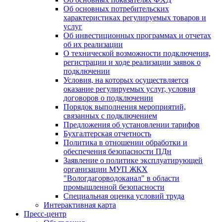
Об основных потребительских
характеристиках регулируемых товаров и
услуг
Об инвестиционных программах и отчетах
об их реализации
О технической возможности подключения,
регистрации и ходе реализации заявок о
подключении
Условия, на которых осуществляется
оказание регулируемых услуг, условия
договоров о подключении
Порядок выполнения мероприятий,
связанных с подключением
Предложения об установлении тарифов
Бухгалтерская отчетность
Политика в отношении обработки и
обеспечения безопасности ПДн
Заявление о политике эксплуатирующей
организации МУП ЖКХ
"Вологдагорводоканал" в области
промышленной безопасности
Специальная оценка условий труда
Интерактивная карта
Пресс-центр