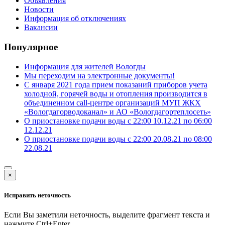
Объявления
Новости
Информация об отключениях
Вакансии
Популярное
Информация для жителей Вологды
Мы переходим на электронные документы!
С января 2021 года прием показаний приборов учета
холодной, горячей воды и отопления производится в
объединенном call-центре организаций МУП ЖКХ
«Вологдагорводоканал» и АО «Вологдагортеплосеть»
О приостановке подачи воды с 22:00 10.12.21 по 06:00
12.12.21
О приостановке подачи воды с 22:00 20.08.21 по 08:00
22.08.21
×
Исправить неточность
Если Вы заметили неточность, выделите фрагмент текста и
нажмите
Ctrl+Enter