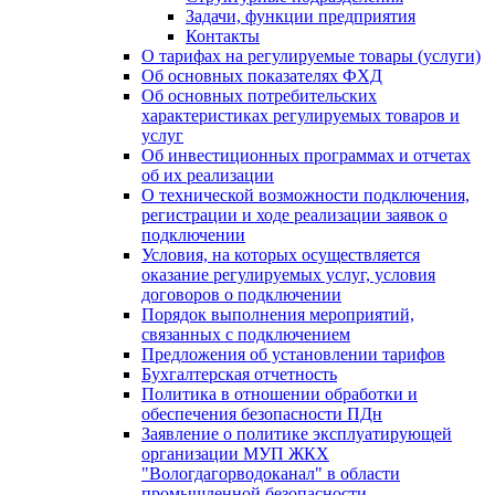
Задачи, функции предприятия
Контакты
О тарифах на регулируемые товары (услуги)
Об основных показателях ФХД
Об основных потребительских
характеристиках регулируемых товаров и
услуг
Об инвестиционных программах и отчетах
об их реализации
О технической возможности подключения,
регистрации и ходе реализации заявок о
подключении
Условия, на которых осуществляется
оказание регулируемых услуг, условия
договоров о подключении
Порядок выполнения мероприятий,
связанных с подключением
Предложения об установлении тарифов
Бухгалтерская отчетность
Политика в отношении обработки и
обеспечения безопасности ПДн
Заявление о политике эксплуатирующей
организации МУП ЖКХ
"Вологдагорводоканал" в области
промышленной безопасности