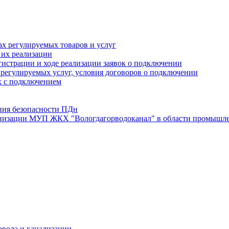
х регулируемых товаров и услуг
 их реализации
истрации и ходе реализации заявок о подключении
е регулируемых услуг, условия договоров о подключении
х с подключением
ния безопасности ПДн
анизации МУП ЖКХ "Вологдагорводоканал" в области промышле
овода и канализации