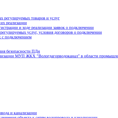
х регулируемых товаров и услуг
 их реализации
истрации и ходе реализации заявок о подключении
е регулируемых услуг, условия договоров о подключении
х с подключением
ния безопасности ПДн
анизации МУП ЖКХ "Вологдагорводоканал" в области промышле
овода и канализации
лючения объекта к сетям водопровода и канализации