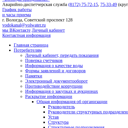
Аварийно-диспетчерская служба
(8172) 75-72-15
,
75-33-49
(круг
График работы
и часы приема
г. Вологда, Советский проспект 128
vodokanal@volwater.ru
мы ВКонтакте
Личный кабинет
Контактная информация
Главная страница
Потребителям
Личный кабинет, передать показания
Поверка счетчиков
Информация о качестве воды
Формы заявлений и договоров
Памятки
Электронный документооборот
Противодействие коррупции
Информация о закупках и аукционах
Раскрытие информации
Общая информация об организации
Руководитель
Руководители структурных подразделе
Устав
Структура
Структурные подразделения