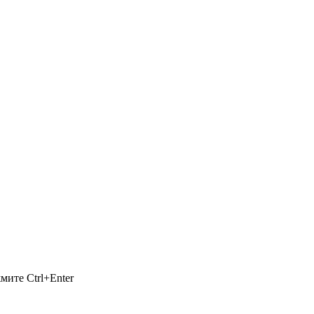
ажмите
Ctrl+Enter