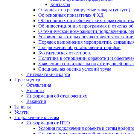
Контакты
О тарифах на регулируемые товары (услуги)
Об основных показателях ФХД
Об основных потребительских характеристика
Об инвестиционных программах и отчетах об
О технической возможности подключения, рег
Условия, на которых осуществляется оказани
Порядок выполнения мероприятий, связанны
Предложения об установлении тарифов
Бухгалтерская отчетность
Политика в отношении обработки и обеспече
Заявление о политике эксплуатирующей орг
Специальная оценка условий труда
Интерактивная карта
Пресс-центр
Объявления
Новости
Информация об отключениях
Вакансии
Тарифы
Услуги
Подключение к сетям
Информация от ПТО
Условия подключения объекта к сетям водопр
Информация о технической возможности подк