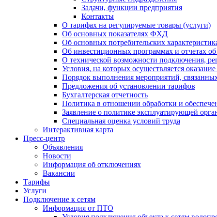
Задачи, функции предприятия
Контакты
О тарифах на регулируемые товары (услуги)
Об основных показателях ФХД
Об основных потребительских характеристика
Об инвестиционных программах и отчетах об
О технической возможности подключения, рег
Условия, на которых осуществляется оказани
Порядок выполнения мероприятий, связанны
Предложения об установлении тарифов
Бухгалтерская отчетность
Политика в отношении обработки и обеспече
Заявление о политике эксплуатирующей орг
Специальная оценка условий труда
Интерактивная карта
Пресс-центр
Объявления
Новости
Информация об отключениях
Вакансии
Тарифы
Услуги
Подключение к сетям
Информация от ПТО
Условия подключения объекта к сетям водопр