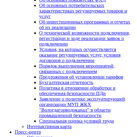
Об основных потребительских
характеристиках регулируемых товаров и
услуг
Об инвестиционных программах и отчетах
об их реализации
О технической возможности подключения,
регистрации и ходе реализации заявок о
подключении
Условия, на которых осуществляется
оказание регулируемых услуг, условия
договоров о подключении
Порядок выполнения мероприятий,
связанных с подключением
Предложения об установлении тарифов
Бухгалтерская отчетность
Политика в отношении обработки и
обеспечения безопасности ПДн
Заявление о политике эксплуатирующей
организации МУП ЖКХ
"Вологдагорводоканал" в области
промышленной безопасности
Специальная оценка условий труда
Интерактивная карта
Пресс-центр