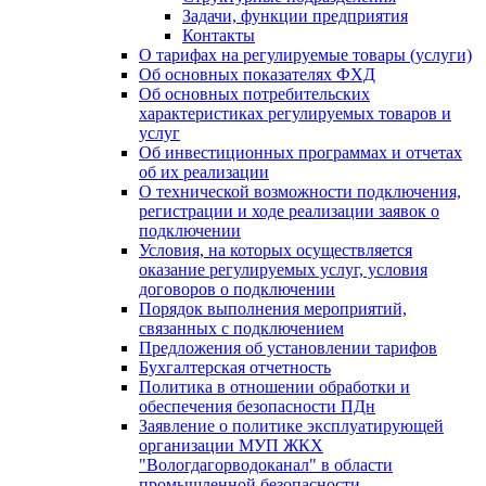
Задачи, функции предприятия
Контакты
О тарифах на регулируемые товары (услуги)
Об основных показателях ФХД
Об основных потребительских
характеристиках регулируемых товаров и
услуг
Об инвестиционных программах и отчетах
об их реализации
О технической возможности подключения,
регистрации и ходе реализации заявок о
подключении
Условия, на которых осуществляется
оказание регулируемых услуг, условия
договоров о подключении
Порядок выполнения мероприятий,
связанных с подключением
Предложения об установлении тарифов
Бухгалтерская отчетность
Политика в отношении обработки и
обеспечения безопасности ПДн
Заявление о политике эксплуатирующей
организации МУП ЖКХ
"Вологдагорводоканал" в области
промышленной безопасности