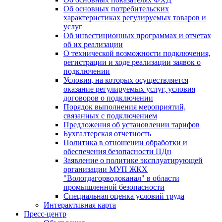
Об основных потребительских
характеристиках регулируемых товаров и
услуг
Об инвестиционных программах и отчетах
об их реализации
О технической возможности подключения,
регистрации и ходе реализации заявок о
подключении
Условия, на которых осуществляется
оказание регулируемых услуг, условия
договоров о подключении
Порядок выполнения мероприятий,
связанных с подключением
Предложения об установлении тарифов
Бухгалтерская отчетность
Политика в отношении обработки и
обеспечения безопасности ПДн
Заявление о политике эксплуатирующей
организации МУП ЖКХ
"Вологдагорводоканал" в области
промышленной безопасности
Специальная оценка условий труда
Интерактивная карта
Пресс-центр