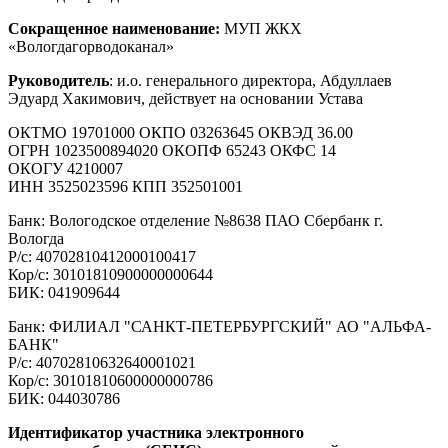
Сокращенное наименование:
МУП ЖКХ
«Вологдагорводоканал»
Руководитель
: и.о. генерального директора, Абдуллаев
Эдуард Хакимович, действует на основании Устава
ОКТМО 19701000 ОКПО 03263645 ОКВЭД 36.00
ОГРН 1023500894020 ОКОПФ 65243 ОКФС 14
ОКОГУ 4210007
ИНН 3525023596 КПП 352501001
Банк: Вологодское отделение №8638 ПАО Сбербанк г.
Вологда
Р/с: 40702810412000100417
Кор/с: 30101810900000000644
БИК: 041909644
Банк: ФИЛИАЛ "САНКТ-ПЕТЕРБУРГСКИЙ" АО "АЛЬФА-
БАНК"
Р/с: 40702810632640001021
Кор/с: 30101810600000000786
БИК: 044030786
Идентификатор участника электронного