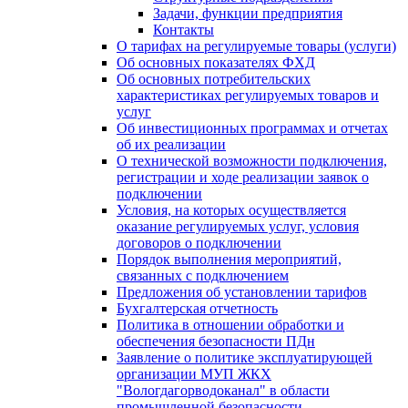
Задачи, функции предприятия
Контакты
О тарифах на регулируемые товары (услуги)
Об основных показателях ФХД
Об основных потребительских
характеристиках регулируемых товаров и
услуг
Об инвестиционных программах и отчетах
об их реализации
О технической возможности подключения,
регистрации и ходе реализации заявок о
подключении
Условия, на которых осуществляется
оказание регулируемых услуг, условия
договоров о подключении
Порядок выполнения мероприятий,
связанных с подключением
Предложения об установлении тарифов
Бухгалтерская отчетность
Политика в отношении обработки и
обеспечения безопасности ПДн
Заявление о политике эксплуатирующей
организации МУП ЖКХ
"Вологдагорводоканал" в области
промышленной безопасности