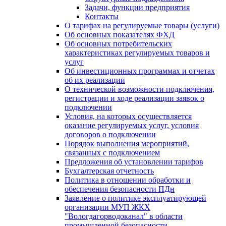
Задачи, функции предприятия
Контакты
О тарифах на регулируемые товары (услуги)
Об основных показателях ФХД
Об основных потребительских
характеристиках регулируемых товаров и
услуг
Об инвестиционных программах и отчетах
об их реализации
О технической возможности подключения,
регистрации и ходе реализации заявок о
подключении
Условия, на которых осуществляется
оказание регулируемых услуг, условия
договоров о подключении
Порядок выполнения мероприятий,
связанных с подключением
Предложения об установлении тарифов
Бухгалтерская отчетность
Политика в отношении обработки и
обеспечения безопасности ПДн
Заявление о политике эксплуатирующей
организации МУП ЖКХ
"Вологдагорводоканал" в области
промышленной безопасности