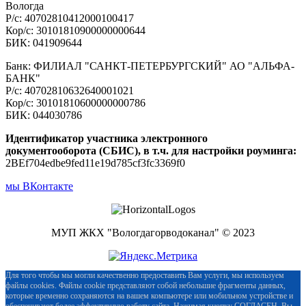
Вологда
Р/с: 40702810412000100417
Кор/с: 30101810900000000644
БИК: 041909644
Банк: ФИЛИАЛ "САНКТ-ПЕТЕРБУРГСКИЙ" АО "АЛЬФА-
БАНК"
Р/с: 40702810632640001021
Кор/с: 30101810600000000786
БИК: 044030786
Идентификатор участника электронного
документооборота (СБИС), в т.ч. для настройки роуминга:
2BEf704edbe9fed11e19d785cf3fc3369f0
мы ВКонтакте
МУП ЖКХ "Вологдагорводоканал" © 2023
Для того чтобы мы могли качественно предоставить Вам услуги, мы используем
файлы cookies. Файлы cookie представляют собой небольшие фрагменты данных,
которые временно сохраняются на вашем компьютере или мобильном устройстве и
обеспечивают более эффективную работу сайта. Нажимая кнопку СОГЛАСЕН, Вы