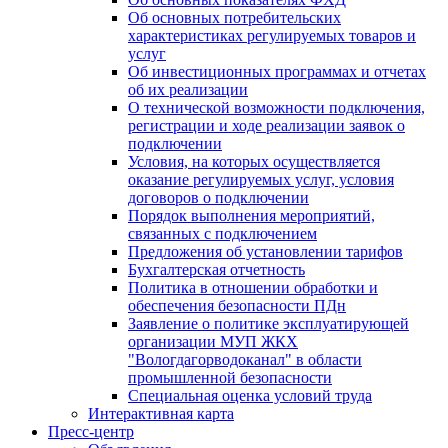
Об основных потребительских
характеристиках регулируемых товаров и
услуг
Об инвестиционных программах и отчетах
об их реализации
О технической возможности подключения,
регистрации и ходе реализации заявок о
подключении
Условия, на которых осуществляется
оказание регулируемых услуг, условия
договоров о подключении
Порядок выполнения мероприятий,
связанных с подключением
Предложения об установлении тарифов
Бухгалтерская отчетность
Политика в отношении обработки и
обеспечения безопасности ПДн
Заявление о политике эксплуатирующей
организации МУП ЖКХ
"Вологдагорводоканал" в области
промышленной безопасности
Специальная оценка условий труда
Интерактивная карта
Пресс-центр