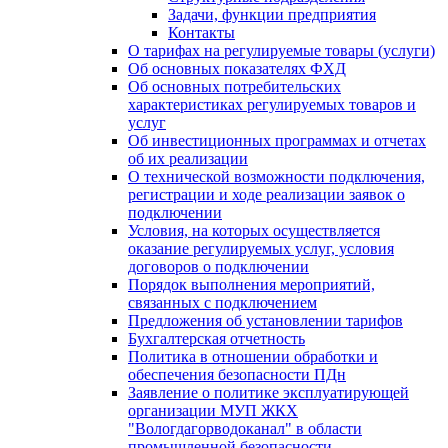
Задачи, функции предприятия
Контакты
О тарифах на регулируемые товары (услуги)
Об основных показателях ФХД
Об основных потребительских
характеристиках регулируемых товаров и
услуг
Об инвестиционных программах и отчетах
об их реализации
О технической возможности подключения,
регистрации и ходе реализации заявок о
подключении
Условия, на которых осуществляется
оказание регулируемых услуг, условия
договоров о подключении
Порядок выполнения мероприятий,
связанных с подключением
Предложения об установлении тарифов
Бухгалтерская отчетность
Политика в отношении обработки и
обеспечения безопасности ПДн
Заявление о политике эксплуатирующей
организации МУП ЖКХ
"Вологдагорводоканал" в области
промышленной безопасности