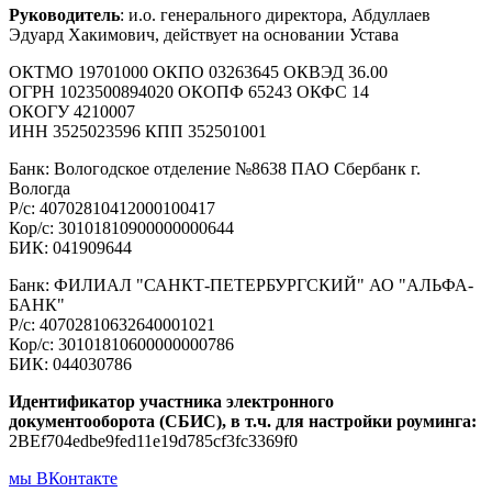
Руководитель
: и.о. генерального директора, Абдуллаев
Эдуард Хакимович, действует на основании Устава
ОКТМО 19701000 ОКПО 03263645 ОКВЭД 36.00
ОГРН 1023500894020 ОКОПФ 65243 ОКФС 14
ОКОГУ 4210007
ИНН 3525023596 КПП 352501001
Банк: Вологодское отделение №8638 ПАО Сбербанк г.
Вологда
Р/с: 40702810412000100417
Кор/с: 30101810900000000644
БИК: 041909644
Банк: ФИЛИАЛ "САНКТ-ПЕТЕРБУРГСКИЙ" АО "АЛЬФА-
БАНК"
Р/с: 40702810632640001021
Кор/с: 30101810600000000786
БИК: 044030786
Идентификатор участника электронного
документооборота (СБИС), в т.ч. для настройки роуминга:
2BEf704edbe9fed11e19d785cf3fc3369f0
мы ВКонтакте