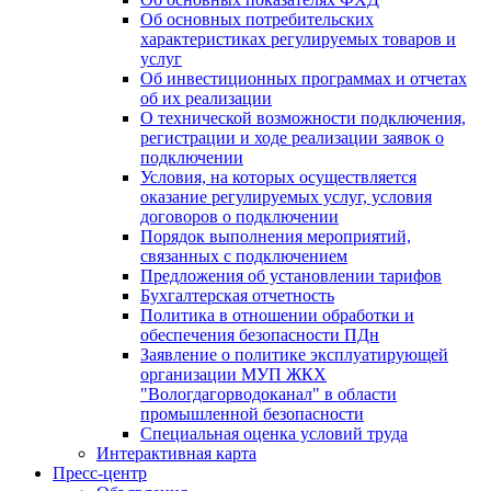
Об основных потребительских
характеристиках регулируемых товаров и
услуг
Об инвестиционных программах и отчетах
об их реализации
О технической возможности подключения,
регистрации и ходе реализации заявок о
подключении
Условия, на которых осуществляется
оказание регулируемых услуг, условия
договоров о подключении
Порядок выполнения мероприятий,
связанных с подключением
Предложения об установлении тарифов
Бухгалтерская отчетность
Политика в отношении обработки и
обеспечения безопасности ПДн
Заявление о политике эксплуатирующей
организации МУП ЖКХ
"Вологдагорводоканал" в области
промышленной безопасности
Специальная оценка условий труда
Интерактивная карта
Пресс-центр