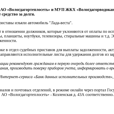
 АО «Вологдагортеплосеть» и МУП ЖКХ «Вологдагорводокана
 средство за долги.
риставы изъяли автомобиль "Лада-веста".
т в отношении должников, которые уклоняются от оплаты по ис
ы, планшеты, ноутбуки, телевизоры, стиральные машины и т.д. 
женности.
ке в отдел судебных приставов для выплаты задолженности, акт
направляются исполнительные листы для удержания долгов из за
зации рекомендуют гражданам
в первую очередь более ответств
зания, производить поверку приборов учета, информировать о 
Интернет-сервиса «Банк данных исполнительных производств»
алов и почтовых отделений, в режиме онлайн через портал Гос
 АО «Вологдагортеплосеть» - Козленская д. 43А соответственно.