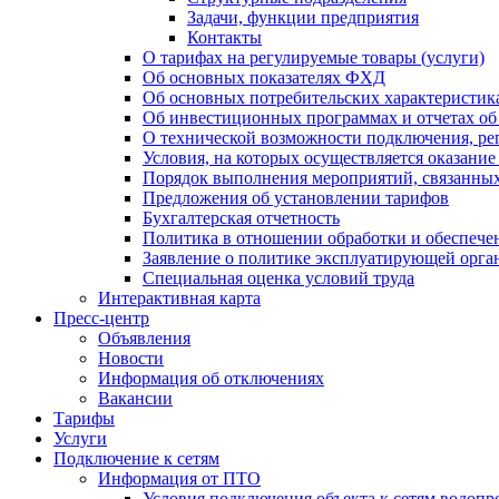
Задачи, функции предприятия
Контакты
О тарифах на регулируемые товары (услуги)
Об основных показателях ФХД
Об основных потребительских характеристика
Об инвестиционных программах и отчетах об
О технической возможности подключения, рег
Условия, на которых осуществляется оказани
Порядок выполнения мероприятий, связанны
Предложения об установлении тарифов
Бухгалтерская отчетность
Политика в отношении обработки и обеспече
Заявление о политике эксплуатирующей орг
Специальная оценка условий труда
Интерактивная карта
Пресс-центр
Объявления
Новости
Информация об отключениях
Вакансии
Тарифы
Услуги
Подключение к сетям
Информация от ПТО
Условия подключения объекта к сетям водопр