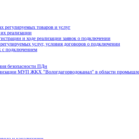
х регулируемых товаров и услуг
 их реализации
истрации и ходе реализации заявок о подключении
е регулируемых услуг, условия договоров о подключении
х с подключением
ния безопасности ПДн
анизации МУП ЖКХ "Вологдагорводоканал" в области промышле
овода и канализации