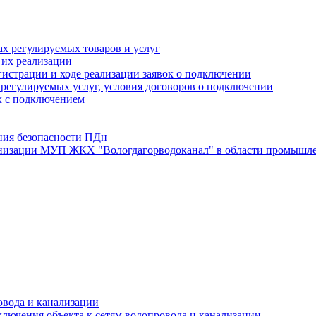
х регулируемых товаров и услуг
 их реализации
истрации и ходе реализации заявок о подключении
е регулируемых услуг, условия договоров о подключении
х с подключением
ния безопасности ПДн
анизации МУП ЖКХ "Вологдагорводоканал" в области промышле
овода и канализации
лючения объекта к сетям водопровода и канализации