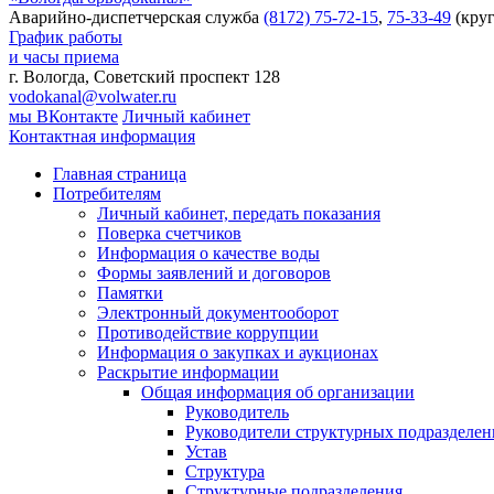
Аварийно-диспетчерская служба
(8172) 75-72-15
,
75-33-49
(круг
График работы
и часы приема
г. Вологда, Советский проспект 128
vodokanal@volwater.ru
мы ВКонтакте
Личный кабинет
Контактная информация
Главная страница
Потребителям
Личный кабинет, передать показания
Поверка счетчиков
Информация о качестве воды
Формы заявлений и договоров
Памятки
Электронный документооборот
Противодействие коррупции
Информация о закупках и аукционах
Раскрытие информации
Общая информация об организации
Руководитель
Руководители структурных подразделе
Устав
Структура
Структурные подразделения