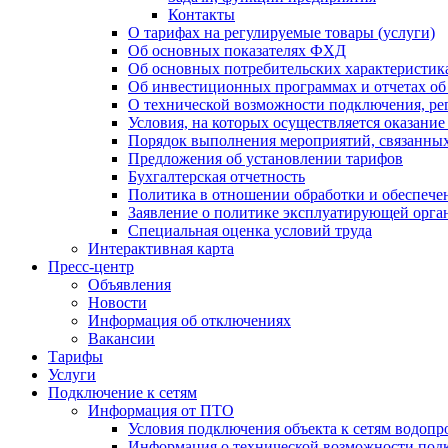
Контакты
О тарифах на регулируемые товары (услуги)
Об основных показателях ФХД
Об основных потребительских характеристика
Об инвестиционных программах и отчетах об
О технической возможности подключения, рег
Условия, на которых осуществляется оказани
Порядок выполнения мероприятий, связанны
Предложения об установлении тарифов
Бухгалтерская отчетность
Политика в отношении обработки и обеспече
Заявление о политике эксплуатирующей орг
Специальная оценка условий труда
Интерактивная карта
Пресс-центр
Объявления
Новости
Информация об отключениях
Вакансии
Тарифы
Услуги
Подключение к сетям
Информация от ПТО
Условия подключения объекта к сетям водопр
Информация о технической возможности подк