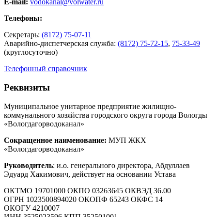
E-mail:
vodokanal@volwater.ru
Телефоны:
Секретарь:
(8172) 75-07-11
Аварийно-диспетчерская служба:
(8172) 75-72-15
,
75-33-49
(круглосуточно)
Телефонный справочник
Реквизиты
Муниципальное унитарное предприятие жилищно-
коммунального хозяйства городского округа города Вологды
«Вологдагорводоканал»
Сокращенное наименование:
МУП ЖКХ
«Вологдагорводоканал»
Руководитель
: и.о. генерального директора, Абдуллаев
Эдуард Хакимович, действует на основании Устава
ОКТМО 19701000 ОКПО 03263645 ОКВЭД 36.00
ОГРН 1023500894020 ОКОПФ 65243 ОКФС 14
ОКОГУ 4210007
ИНН 3525023596 КПП 352501001