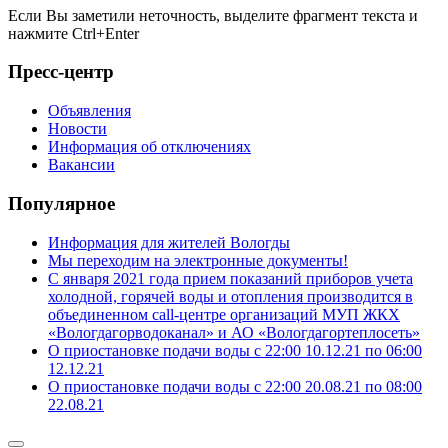
Если Вы заметили неточность, выделите фрагмент текста и
нажмите
Ctrl+Enter
Пресс-центр
Объявления
Новости
Информация об отключениях
Вакансии
Популярное
Информация для жителей Вологды
Мы переходим на электронные документы!
С января 2021 года прием показаний приборов учета
холодной, горячей воды и отопления производится в
объединенном call-центре организаций МУП ЖКХ
«Вологдагорводоканал» и АО «Вологдагортеплосеть»
О приостановке подачи воды с 22:00 10.12.21 по 06:00
12.12.21
О приостановке подачи воды с 22:00 20.08.21 по 08:00
22.08.21