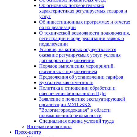
Об основных потребительских
характеристиках регулируемых товаров и
услуг
Об инвестиционных программах и отчетах
об их реализации
О технической возможности подключения,
регистрации и ходе реализации заявок о
подключении
Условия, на которых осуществляется
оказание регулируемых услуг, условия
договоров о подключении
Порядок выполнения мероприятий,
связанных с подключением
Предложения об установлении тарифов
Бухгалтерская отчетность
Политика в отношении обработки и
обеспечения безопасности ПДн
Заявление о политике эксплуатирующей
организации МУП ЖКХ
"Вологдагорводоканал" в области
промышленной безопасности
Специальная оценка условий труда
Интерактивная карта
Пресс-центр