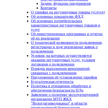
Задачи, функции предприятия
Контакты
О тарифах на регулируемые товары (услуги)
Об основных показателях ФХД
Об основных потребительских
характеристиках регулируемых товаров и
услуг
Об инвестиционных программах и отчетах
об их реализации
О технической возможности подключения,
регистрации и ходе реализации заявок о
подключении
Условия, на которых осуществляется
оказание регулируемых услуг, условия
договоров о подключении
Порядок выполнения мероприятий,
связанных с подключением
Предложения об установлении тарифов
Бухгалтерская отчетность
Политика в отношении обработки и
обеспечения безопасности ПДн
Заявление о политике эксплуатирующей
организации МУП ЖКХ
"Вологдагорводоканал" в области
промышленной безопасности