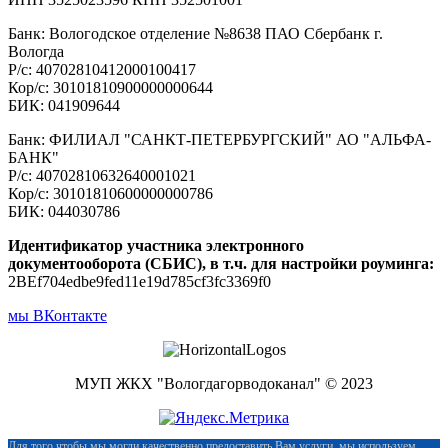
Банк: Вологодское отделение №8638 ПАО Сбербанк г.
Вологда
Р/с: 40702810412000100417
Кор/с: 30101810900000000644
БИК: 041909644
Банк: ФИЛИАЛ "САНКТ-ПЕТЕРБУРГСКИЙ" АО "АЛЬФА-
БАНК"
Р/с: 40702810632640001021
Кор/с: 30101810600000000786
БИК: 044030786
Идентификатор участника электронного
документооборота (СБИС), в т.ч. для настройки роуминга:
2BEf704edbe9fed11e19d785cf3fc3369f0
мы ВКонтакте
МУП ЖКХ "Вологдагорводоканал" © 2023
Для того чтобы мы могли качественно предоставить Вам услуги, мы используем