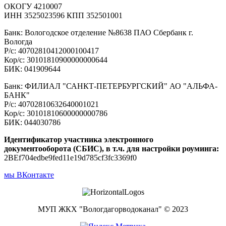
ОКОГУ 4210007
ИНН 3525023596 КПП 352501001
Банк: Вологодское отделение №8638 ПАО Сбербанк г.
Вологда
Р/с: 40702810412000100417
Кор/с: 30101810900000000644
БИК: 041909644
Банк: ФИЛИАЛ "САНКТ-ПЕТЕРБУРГСКИЙ" АО "АЛЬФА-
БАНК"
Р/с: 40702810632640001021
Кор/с: 30101810600000000786
БИК: 044030786
Идентификатор участника электронного
документооборота (СБИС), в т.ч. для настройки роуминга:
2BEf704edbe9fed11e19d785cf3fc3369f0
мы ВКонтакте
МУП ЖКХ "Вологдагорводоканал" © 2023