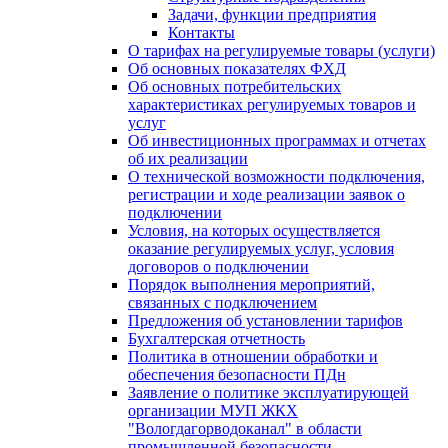
Задачи, функции предприятия
Контакты
О тарифах на регулируемые товары (услуги)
Об основных показателях ФХД
Об основных потребительских
характеристиках регулируемых товаров и
услуг
Об инвестиционных программах и отчетах
об их реализации
О технической возможности подключения,
регистрации и ходе реализации заявок о
подключении
Условия, на которых осуществляется
оказание регулируемых услуг, условия
договоров о подключении
Порядок выполнения мероприятий,
связанных с подключением
Предложения об установлении тарифов
Бухгалтерская отчетность
Политика в отношении обработки и
обеспечения безопасности ПДн
Заявление о политике эксплуатирующей
организации МУП ЖКХ
"Вологдагорводоканал" в области
промышленной безопасности