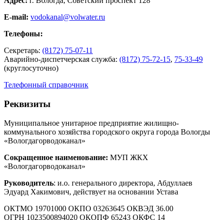
Адрес:
г. Вологда, Советский проспект 128
E-mail:
vodokanal@volwater.ru
Телефоны:
Секретарь:
(8172) 75-07-11
Аварийно-диспетчерская служба:
(8172) 75-72-15
,
75-33-49
(круглосуточно)
Телефонный справочник
Реквизиты
Муниципальное унитарное предприятие жилищно-
коммунального хозяйства городского округа города Вологды
«Вологдагорводоканал»
Сокращенное наименование:
МУП ЖКХ
«Вологдагорводоканал»
Руководитель
: и.о. генерального директора, Абдуллаев
Эдуард Хакимович, действует на основании Устава
ОКТМО 19701000 ОКПО 03263645 ОКВЭД 36.00
ОГРН 1023500894020 ОКОПФ 65243 ОКФС 14