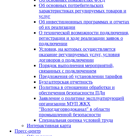
Об основных потребительских
характеристиках регулируемых товаров и
услуг
Об инвестиционных программах и отчетах
об их реализации
О технической возможности подключения,
регистрации и ходе реализации заявок о
подключении
Условия, на которых осуществляется
оказание регулируемых услуг, условия
договоров о подключении
Порядок выполнения мероприятий,
связанных с подключением
Предложения об установлении тарифов
Бухгалтерская отчетность
Политика в отношении обработки и
обеспечения безопасности ПДн
Заявление о политике эксплуатирующей
организации МУП ЖКХ
"Вологдагорводоканал" в области
промышленной безопасности
Специальная оценка условий труда
Интерактивная карта
Пресс-центр