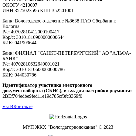
ОКОГУ 4210007
ИНН 3525023596 КПП 352501001
Банк: Вологодское отделение №8638 ПАО Сбербанк г.
Вологда
Р/с: 40702810412000100417
Кор/с: 30101810900000000644
БИК: 041909644
Банк: ФИЛИАЛ "САНКТ-ПЕТЕРБУРГСКИЙ" АО "АЛЬФА-
БАНК"
Р/с: 40702810632640001021
Кор/с: 30101810600000000786
БИК: 044030786
Идентификатор участника электронного
документооборота (СБИС), в т.ч. для настройки роуминга:
2BEf704edbe9fed11e19d785cf3fc3369f0
мы ВКонтакте
МУП ЖКХ "Вологдагорводоканал" © 2023