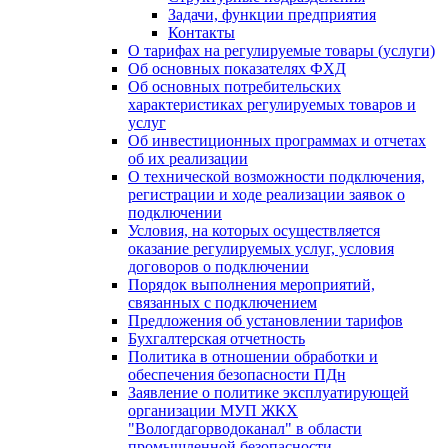
Задачи, функции предприятия
Контакты
О тарифах на регулируемые товары (услуги)
Об основных показателях ФХД
Об основных потребительских
характеристиках регулируемых товаров и
услуг
Об инвестиционных программах и отчетах
об их реализации
О технической возможности подключения,
регистрации и ходе реализации заявок о
подключении
Условия, на которых осуществляется
оказание регулируемых услуг, условия
договоров о подключении
Порядок выполнения мероприятий,
связанных с подключением
Предложения об установлении тарифов
Бухгалтерская отчетность
Политика в отношении обработки и
обеспечения безопасности ПДн
Заявление о политике эксплуатирующей
организации МУП ЖКХ
"Вологдагорводоканал" в области
промышленной безопасности