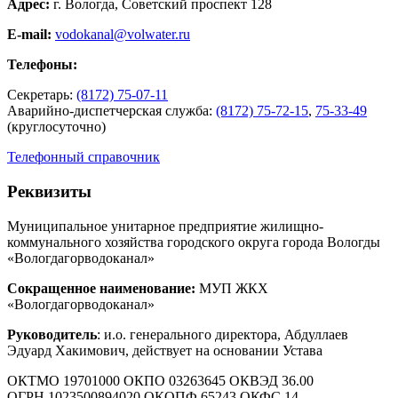
Адрес:
г. Вологда, Советский проспект 128
E-mail:
vodokanal@volwater.ru
Телефоны:
Секретарь:
(8172) 75-07-11
Аварийно-диспетчерская служба:
(8172) 75-72-15
,
75-33-49
(круглосуточно)
Телефонный справочник
Реквизиты
Муниципальное унитарное предприятие жилищно-
коммунального хозяйства городского округа города Вологды
«Вологдагорводоканал»
Сокращенное наименование:
МУП ЖКХ
«Вологдагорводоканал»
Руководитель
: и.о. генерального директора, Абдуллаев
Эдуард Хакимович, действует на основании Устава
ОКТМО 19701000 ОКПО 03263645 ОКВЭД 36.00
ОГРН 1023500894020 ОКОПФ 65243 ОКФС 14