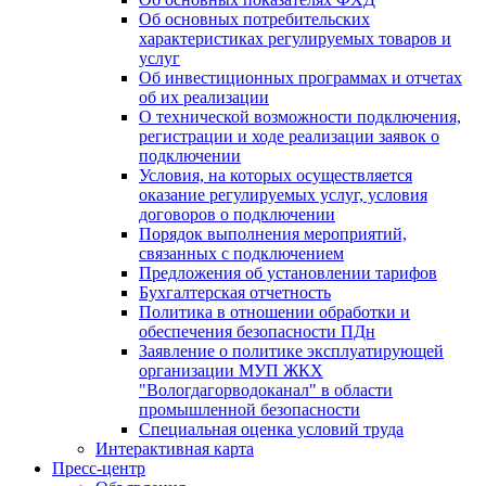
Об основных потребительских
характеристиках регулируемых товаров и
услуг
Об инвестиционных программах и отчетах
об их реализации
О технической возможности подключения,
регистрации и ходе реализации заявок о
подключении
Условия, на которых осуществляется
оказание регулируемых услуг, условия
договоров о подключении
Порядок выполнения мероприятий,
связанных с подключением
Предложения об установлении тарифов
Бухгалтерская отчетность
Политика в отношении обработки и
обеспечения безопасности ПДн
Заявление о политике эксплуатирующей
организации МУП ЖКХ
"Вологдагорводоканал" в области
промышленной безопасности
Специальная оценка условий труда
Интерактивная карта
Пресс-центр