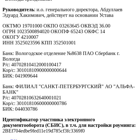
Руководитель
: и.о. генерального директора, Абдуллаев
Эдуард Хакимович, действует на основании Устава
ОКТМО 19701000 ОКПО 03263645 ОКВЭД 36.00
ОГРН 1023500894020 ОКОПФ 65243 ОКФС 14
ОКОГУ 4210007
ИНН 3525023596 КПП 352501001
Банк: Вологодское отделение №8638 ПАО Сбербанк г.
Вологда
Р/с: 40702810412000100417
Кор/с: 30101810900000000644
БИК: 041909644
Банк: ФИЛИАЛ "САНКТ-ПЕТЕРБУРГСКИЙ" АО "АЛЬФА-
БАНК"
Р/с: 40702810632640001021
Кор/с: 30101810600000000786
БИК: 044030786
Идентификатор участника электронного
документооборота (СБИС), в т.ч. для настройки роуминга:
2BEf704edbe9fed11e19d785cf3fc3369f0