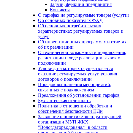
Задачи, функции предприятия
Контакты
О тарифах на регулируемые товары (услуги)
Об основных показателях ФХД
Об основных потребительских
характеристиках регулируемых товаров и
услуг
Об инвестиционных программах и отчетах
об их реализации
О технической возможности подключения,
регистрации и ходе реализации заявок о
подключении
Условия, на которых осуществляется
оказание регулируемых услуг, условия
договоров о подключении
Порядок выполнения мероприятий,
связанных с подключением
Предложения об установлении тарифов
Бухгалтерская отчетность
Политика в отношении обработки и
обеспечения безопасности ПДн
Заявление о политике эксплуатирующей
организации МУП ЖКХ
"Вологдагорводоканал" в области
промышленной безопасности