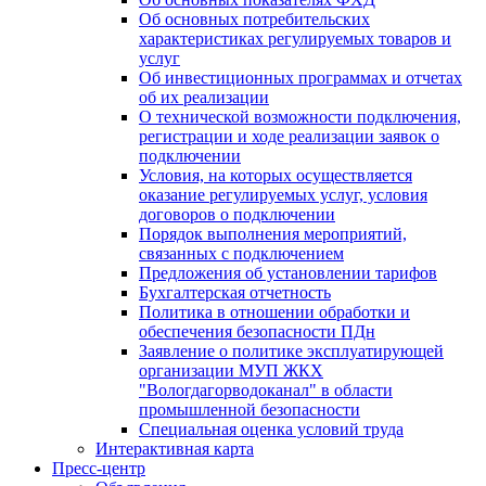
Об основных потребительских
характеристиках регулируемых товаров и
услуг
Об инвестиционных программах и отчетах
об их реализации
О технической возможности подключения,
регистрации и ходе реализации заявок о
подключении
Условия, на которых осуществляется
оказание регулируемых услуг, условия
договоров о подключении
Порядок выполнения мероприятий,
связанных с подключением
Предложения об установлении тарифов
Бухгалтерская отчетность
Политика в отношении обработки и
обеспечения безопасности ПДн
Заявление о политике эксплуатирующей
организации МУП ЖКХ
"Вологдагорводоканал" в области
промышленной безопасности
Специальная оценка условий труда
Интерактивная карта
Пресс-центр