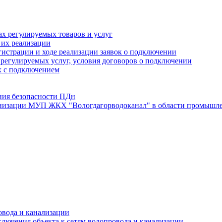
х регулируемых товаров и услуг
 их реализации
истрации и ходе реализации заявок о подключении
е регулируемых услуг, условия договоров о подключении
х с подключением
ния безопасности ПДн
анизации МУП ЖКХ "Вологдагорводоканал" в области промышле
овода и канализации
лючения объекта к сетям водопровода и канализации