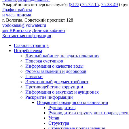
Аварийно-диспетчерская служба
(8172) 75-72-15
,
75-33-49
(круг
График работы
и часы приема
г. Вологда, Советский проспект 128
vodokanal@volwater.ru
мы ВКонтакте
Личный кабинет
Контактная информация
Главная страница
Потребителям
Личный кабинет, передать показания
Поверка счетчиков
Информация о качестве воды
Формы заявлений и договоров
Памятки
Электронный документооборот
Противодействие коррупции
Информация о закупках и аукционах
Раскрытие информации
Общая информация об организации
Руководитель
Руководители структурных подразделе
Устав
Структура
Структурные подразделения