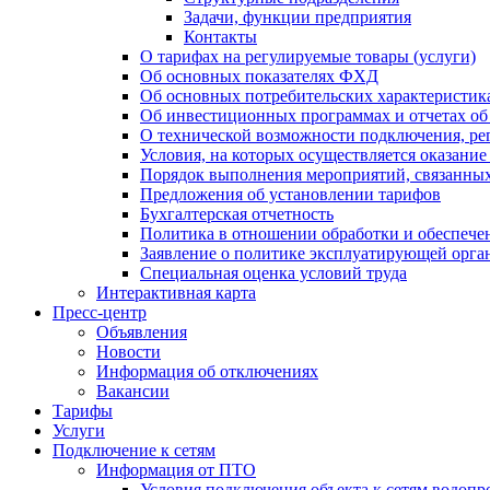
Задачи, функции предприятия
Контакты
О тарифах на регулируемые товары (услуги)
Об основных показателях ФХД
Об основных потребительских характеристика
Об инвестиционных программах и отчетах об
О технической возможности подключения, рег
Условия, на которых осуществляется оказани
Порядок выполнения мероприятий, связанны
Предложения об установлении тарифов
Бухгалтерская отчетность
Политика в отношении обработки и обеспече
Заявление о политике эксплуатирующей орг
Специальная оценка условий труда
Интерактивная карта
Пресс-центр
Объявления
Новости
Информация об отключениях
Вакансии
Тарифы
Услуги
Подключение к сетям
Информация от ПТО
Условия подключения объекта к сетям водопр