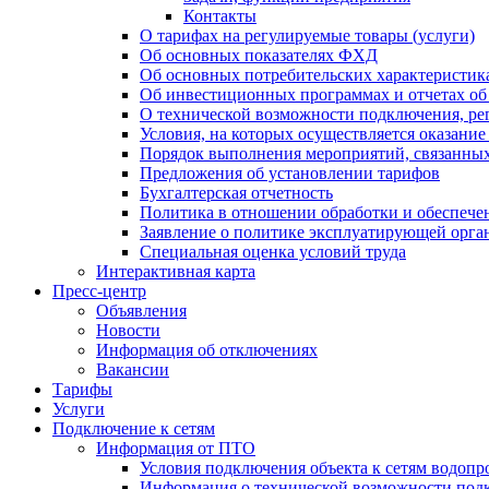
Контакты
О тарифах на регулируемые товары (услуги)
Об основных показателях ФХД
Об основных потребительских характеристика
Об инвестиционных программах и отчетах об
О технической возможности подключения, рег
Условия, на которых осуществляется оказани
Порядок выполнения мероприятий, связанны
Предложения об установлении тарифов
Бухгалтерская отчетность
Политика в отношении обработки и обеспече
Заявление о политике эксплуатирующей орг
Специальная оценка условий труда
Интерактивная карта
Пресс-центр
Объявления
Новости
Информация об отключениях
Вакансии
Тарифы
Услуги
Подключение к сетям
Информация от ПТО
Условия подключения объекта к сетям водопр
Информация о технической возможности подк