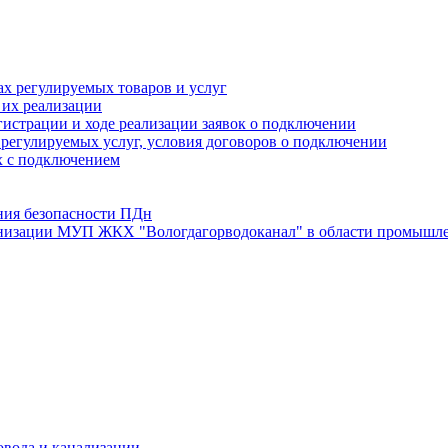
х регулируемых товаров и услуг
 их реализации
истрации и ходе реализации заявок о подключении
е регулируемых услуг, условия договоров о подключении
х с подключением
ния безопасности ПДн
анизации МУП ЖКХ "Вологдагорводоканал" в области промышле
овода и канализации