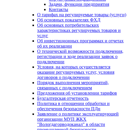
Задачи, функции предприятия
Контакты
О тарифах на регулируемые товары (услуги)
Об основных показателях ФХД
Об основных потребительских
характеристиках регулируемых товаров и
услуг
Об инвестиционных программах и отчетах
об их реализации
О технической возможности подключения,
регистрации и ходе реализации заявок о
подключении
Условия, на которых осуществляется
оказание регулируемых услуг, условия
договоров о подключении
Порядок выполнения мероприятий,
связанных с подключением
Предложения об установлении тарифов
Бухгалтерская отчетность
Политика в отношении обработки и
обеспечения безопасности ПДн
Заявление о политике эксплуатирующей
организации МУП ЖКХ
"Вологдагорводоканал" в области
промышленной безопасности