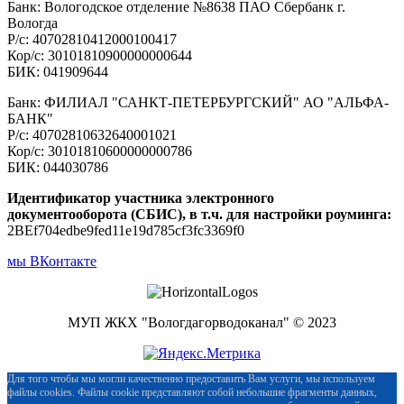
Банк: Вологодское отделение №8638 ПАО Сбербанк г.
Вологда
Р/с: 40702810412000100417
Кор/с: 30101810900000000644
БИК: 041909644
Банк: ФИЛИАЛ "САНКТ-ПЕТЕРБУРГСКИЙ" АО "АЛЬФА-
БАНК"
Р/с: 40702810632640001021
Кор/с: 30101810600000000786
БИК: 044030786
Идентификатор участника электронного
документооборота (СБИС), в т.ч. для настройки роуминга:
2BEf704edbe9fed11e19d785cf3fc3369f0
мы ВКонтакте
МУП ЖКХ "Вологдагорводоканал" © 2023
Для того чтобы мы могли качественно предоставить Вам услуги, мы используем
файлы cookies. Файлы cookie представляют собой небольшие фрагменты данных,