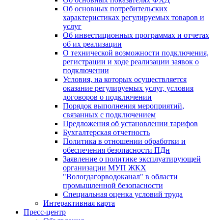
Об основных потребительских
характеристиках регулируемых товаров и
услуг
Об инвестиционных программах и отчетах
об их реализации
О технической возможности подключения,
регистрации и ходе реализации заявок о
подключении
Условия, на которых осуществляется
оказание регулируемых услуг, условия
договоров о подключении
Порядок выполнения мероприятий,
связанных с подключением
Предложения об установлении тарифов
Бухгалтерская отчетность
Политика в отношении обработки и
обеспечения безопасности ПДн
Заявление о политике эксплуатирующей
организации МУП ЖКХ
"Вологдагорводоканал" в области
промышленной безопасности
Специальная оценка условий труда
Интерактивная карта
Пресс-центр