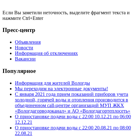
Если Вы заметили неточность, выделите фрагмент текста и
нажмите
Ctrl+Enter
Пресс-центр
Объявления
Новости
Информация об отключениях
Вакансии
Популярное
Информация для жителей Вологды
Мы переходим на электронные документы!
С января 2021 года прием показаний приборов учета
холодной, горячей воды и отопления производится в
объединенном call-центре организаций МУП ЖКХ
«Вологдагорводоканал» и АО «Вологдагортеплосеть»
О приостановке подачи воды с 22:00 10.12.21 по 06:00
12.12.21
О приостановке подачи воды с 22:00 20.08.21 по 08:00
22.08.21