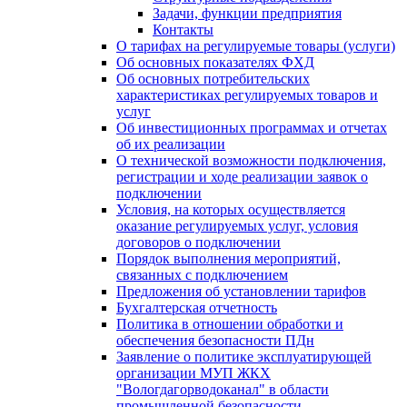
Задачи, функции предприятия
Контакты
О тарифах на регулируемые товары (услуги)
Об основных показателях ФХД
Об основных потребительских
характеристиках регулируемых товаров и
услуг
Об инвестиционных программах и отчетах
об их реализации
О технической возможности подключения,
регистрации и ходе реализации заявок о
подключении
Условия, на которых осуществляется
оказание регулируемых услуг, условия
договоров о подключении
Порядок выполнения мероприятий,
связанных с подключением
Предложения об установлении тарифов
Бухгалтерская отчетность
Политика в отношении обработки и
обеспечения безопасности ПДн
Заявление о политике эксплуатирующей
организации МУП ЖКХ
"Вологдагорводоканал" в области
промышленной безопасности