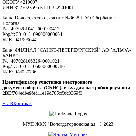
ОКОГУ 4210007
ИНН 3525023596 КПП 352501001
Банк: Вологодское отделение №8638 ПАО Сбербанк г.
Вологда
Р/с: 40702810412000100417
Кор/с: 30101810900000000644
БИК: 041909644
Банк: ФИЛИАЛ "САНКТ-ПЕТЕРБУРГСКИЙ" АО "АЛЬФА-
БАНК"
Р/с: 40702810632640001021
Кор/с: 30101810600000000786
БИК: 044030786
Идентификатор участника электронного
документооборота (СБИС), в т.ч. для настройки роуминга:
2BEf704edbe9fed11e19d785cf3fc3369f0
мы ВКонтакте
МУП ЖКХ "Вологдагорводоканал" © 2023