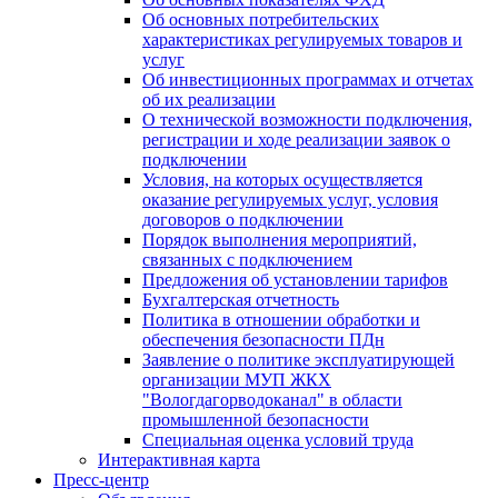
Об основных потребительских
характеристиках регулируемых товаров и
услуг
Об инвестиционных программах и отчетах
об их реализации
О технической возможности подключения,
регистрации и ходе реализации заявок о
подключении
Условия, на которых осуществляется
оказание регулируемых услуг, условия
договоров о подключении
Порядок выполнения мероприятий,
связанных с подключением
Предложения об установлении тарифов
Бухгалтерская отчетность
Политика в отношении обработки и
обеспечения безопасности ПДн
Заявление о политике эксплуатирующей
организации МУП ЖКХ
"Вологдагорводоканал" в области
промышленной безопасности
Специальная оценка условий труда
Интерактивная карта
Пресс-центр