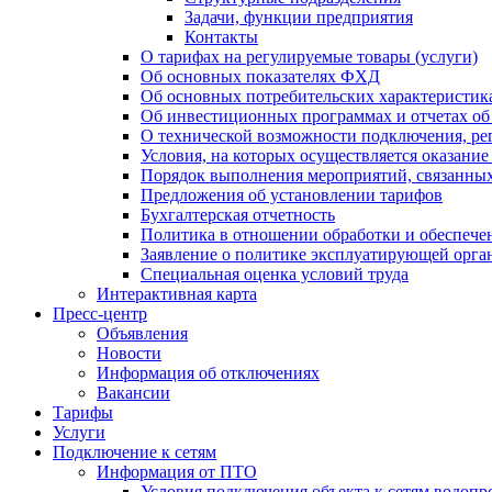
Задачи, функции предприятия
Контакты
О тарифах на регулируемые товары (услуги)
Об основных показателях ФХД
Об основных потребительских характеристика
Об инвестиционных программах и отчетах об
О технической возможности подключения, рег
Условия, на которых осуществляется оказани
Порядок выполнения мероприятий, связанны
Предложения об установлении тарифов
Бухгалтерская отчетность
Политика в отношении обработки и обеспече
Заявление о политике эксплуатирующей орг
Специальная оценка условий труда
Интерактивная карта
Пресс-центр
Объявления
Новости
Информация об отключениях
Вакансии
Тарифы
Услуги
Подключение к сетям
Информация от ПТО
Условия подключения объекта к сетям водопр