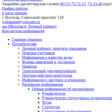
Аварийно-диспетчерская служба
(8172) 75-72-15
,
75-33-49
(круг
График работы
и часы приема
г. Вологда, Советский проспект 128
vodokanal@volwater.ru
мы ВКонтакте
Личный кабинет
Контактная информация
Главная страница
Потребителям
Личный кабинет, передать показания
Поверка счетчиков
Информация о качестве воды
Формы заявлений и договоров
Памятки
Электронный документооборот
Противодействие коррупции
Информация о закупках и аукционах
Раскрытие информации
Общая информация об организации
Руководитель
Руководители структурных подразделе
Устав
Структура
Структурные подразделения