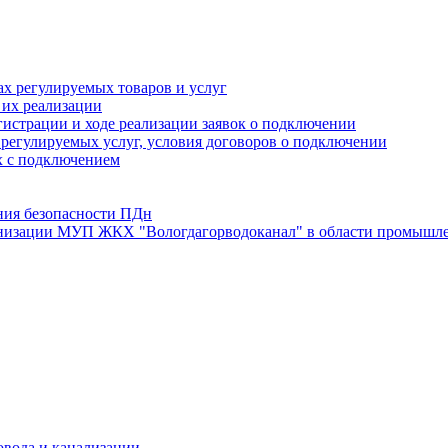
х регулируемых товаров и услуг
 их реализации
истрации и ходе реализации заявок о подключении
е регулируемых услуг, условия договоров о подключении
х с подключением
ния безопасности ПДн
анизации МУП ЖКХ "Вологдагорводоканал" в области промышле
овода и канализации