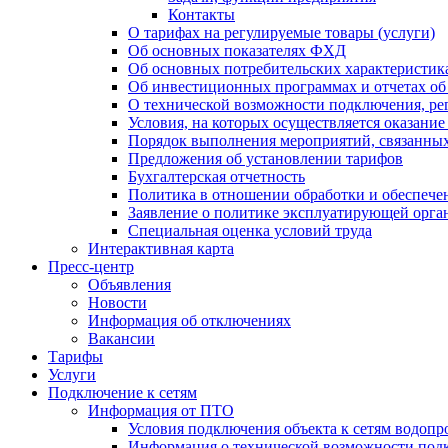
Контакты
О тарифах на регулируемые товары (услуги)
Об основных показателях ФХД
Об основных потребительских характеристика
Об инвестиционных программах и отчетах об
О технической возможности подключения, рег
Условия, на которых осуществляется оказани
Порядок выполнения мероприятий, связанны
Предложения об установлении тарифов
Бухгалтерская отчетность
Политика в отношении обработки и обеспече
Заявление о политике эксплуатирующей орг
Специальная оценка условий труда
Интерактивная карта
Пресс-центр
Объявления
Новости
Информация об отключениях
Вакансии
Тарифы
Услуги
Подключение к сетям
Информация от ПТО
Условия подключения объекта к сетям водопр
Информация о технической возможности подк