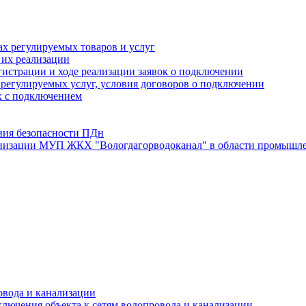
х регулируемых товаров и услуг
 их реализации
истрации и ходе реализации заявок о подключении
е регулируемых услуг, условия договоров о подключении
х с подключением
ния безопасности ПДн
анизации МУП ЖКХ "Вологдагорводоканал" в области промышле
овода и канализации
лючения объекта к сетям водопровода и канализации