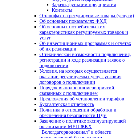
Задачи, функции предприятия
Контакты
О тарифах на регулируемые товары (услуги)
Об основных показателях ФХД
Об основных потребительских
характеристиках регулируемых товаров и
услуг
Об инвестиционных программах и отчетах
об их реализации
О технической возможности подключения,
регистрации и ходе реализации заявок о
подключении
Условия, на которых осуществляется
оказание регулируемых услуг, условия
договоров о подключении
Порядок выполнения мероприятий,
связанных с подключением
Предложения об установлении тарифов
Бухгалтерская отчетность
Политика в отношении обработки и
обеспечения безопасности ПДн
Заявление о политике эксплуатирующей
организации МУП ЖКХ
"Вологдагорводоканал" в области
промышленной безопасности