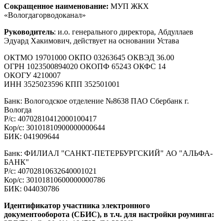
Сокращенное наименование:
МУП ЖКХ
«Вологдагорводоканал»
Руководитель
: и.о. генерального директора, Абдуллаев
Эдуард Хакимович, действует на основании Устава
ОКТМО 19701000 ОКПО 03263645 ОКВЭД 36.00
ОГРН 1023500894020 ОКОПФ 65243 ОКФС 14
ОКОГУ 4210007
ИНН 3525023596 КПП 352501001
Банк: Вологодское отделение №8638 ПАО Сбербанк г.
Вологда
Р/с: 40702810412000100417
Кор/с: 30101810900000000644
БИК: 041909644
Банк: ФИЛИАЛ "САНКТ-ПЕТЕРБУРГСКИЙ" АО "АЛЬФА-
БАНК"
Р/с: 40702810632640001021
Кор/с: 30101810600000000786
БИК: 044030786
Идентификатор участника электронного
документооборота (СБИС), в т.ч. для настройки роуминга: