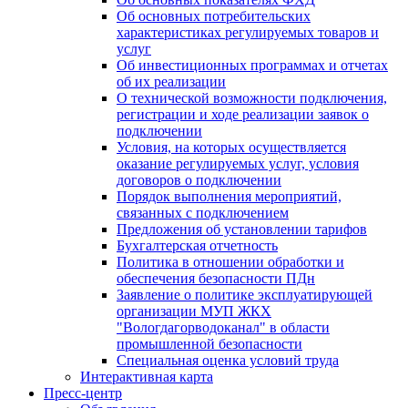
Об основных потребительских
характеристиках регулируемых товаров и
услуг
Об инвестиционных программах и отчетах
об их реализации
О технической возможности подключения,
регистрации и ходе реализации заявок о
подключении
Условия, на которых осуществляется
оказание регулируемых услуг, условия
договоров о подключении
Порядок выполнения мероприятий,
связанных с подключением
Предложения об установлении тарифов
Бухгалтерская отчетность
Политика в отношении обработки и
обеспечения безопасности ПДн
Заявление о политике эксплуатирующей
организации МУП ЖКХ
"Вологдагорводоканал" в области
промышленной безопасности
Специальная оценка условий труда
Интерактивная карта
Пресс-центр