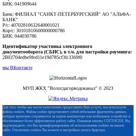
БИК: 041909644
Банк: ФИЛИАЛ "САНКТ-ПЕТЕРБУРГСКИЙ" АО "АЛЬФА-
БАНК"
Р/с: 40702810632640001021
Кор/с: 30101810600000000786
БИК: 044030786
Идентификатор участника электронного
документооборота (СБИС), в т.ч. для настройки роуминга:
2BEf704edbe9fed11e19d785cf3fc3369f0
мы ВКонтакте
МУП ЖКХ "Вологдагорводоканал" © 2023
Для того чтобы мы могли качественно предоставить Вам услуги, мы используем
файлы cookies. Файлы cookie представляют собой небольшие фрагменты данных,
которые временно сохраняются на вашем компьютере или мобильном устройстве и
обеспечивают более эффективную работу сайта. Нажимая кнопку СОГЛАСЕН, Вы
подтверждаете, что Вы проинформированы об использовании cookies на нашем
сайте. Отключить cookies Вы можете в настройках своего браузера.