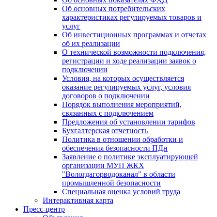
Об основных потребительских
характеристиках регулируемых товаров и
услуг
Об инвестиционных программах и отчетах
об их реализации
О технической возможности подключения,
регистрации и ходе реализации заявок о
подключении
Условия, на которых осуществляется
оказание регулируемых услуг, условия
договоров о подключении
Порядок выполнения мероприятий,
связанных с подключением
Предложения об установлении тарифов
Бухгалтерская отчетность
Политика в отношении обработки и
обеспечения безопасности ПДн
Заявление о политике эксплуатирующей
организации МУП ЖКХ
"Вологдагорводоканал" в области
промышленной безопасности
Специальная оценка условий труда
Интерактивная карта
Пресс-центр