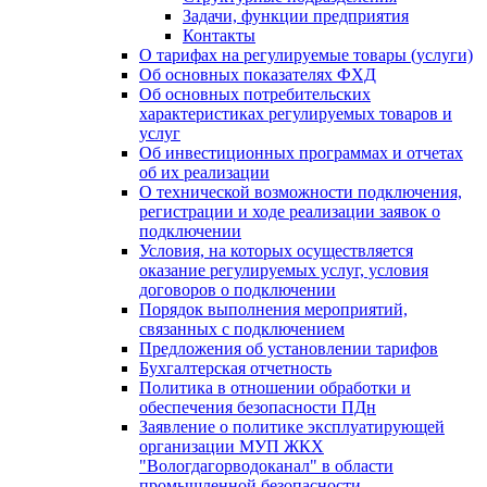
Задачи, функции предприятия
Контакты
О тарифах на регулируемые товары (услуги)
Об основных показателях ФХД
Об основных потребительских
характеристиках регулируемых товаров и
услуг
Об инвестиционных программах и отчетах
об их реализации
О технической возможности подключения,
регистрации и ходе реализации заявок о
подключении
Условия, на которых осуществляется
оказание регулируемых услуг, условия
договоров о подключении
Порядок выполнения мероприятий,
связанных с подключением
Предложения об установлении тарифов
Бухгалтерская отчетность
Политика в отношении обработки и
обеспечения безопасности ПДн
Заявление о политике эксплуатирующей
организации МУП ЖКХ
"Вологдагорводоканал" в области
промышленной безопасности