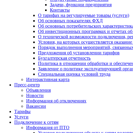
Задачи, функции предприятия
Контакты
О тарифах на регулируемые товары (услуги)
Об основных показателях ФХД
Об основных потребительских характеристика
Об инвестиционных программах и отчетах об
О технической возможности подключения, рег
Условия, на которых осуществляется оказани
Порядок выполнения мероприятий, связанны
Предложения об установлении тарифов
Бухгалтерская отчетность
Политика в отношении обработки и обеспече
Заявление о политике эксплуатирующей орг
Специальная оценка условий труда
Интерактивная карта
Пресс-центр
Объявления
Новости
Информация об отключениях
Вакансии
Тарифы
Услуги
Подключение к сетям
Информация от ПТО
Условия подключения объекта к сетям водопр