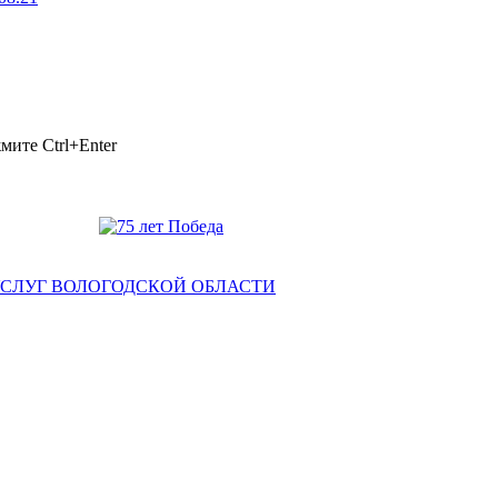
ажмите
Ctrl+Enter