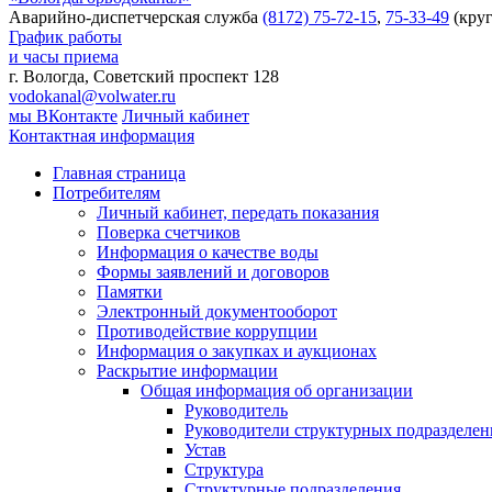
Аварийно-диспетчерская служба
(8172) 75-72-15
,
75-33-49
(круг
График работы
и часы приема
г. Вологда, Советский проспект 128
vodokanal@volwater.ru
мы ВКонтакте
Личный кабинет
Контактная информация
Главная страница
Потребителям
Личный кабинет, передать показания
Поверка счетчиков
Информация о качестве воды
Формы заявлений и договоров
Памятки
Электронный документооборот
Противодействие коррупции
Информация о закупках и аукционах
Раскрытие информации
Общая информация об организации
Руководитель
Руководители структурных подразделе
Устав
Структура
Структурные подразделения