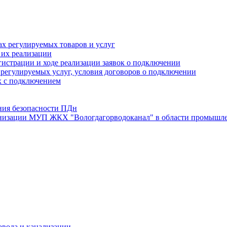
х регулируемых товаров и услуг
 их реализации
истрации и ходе реализации заявок о подключении
е регулируемых услуг, условия договоров о подключении
х с подключением
ния безопасности ПДн
анизации МУП ЖКХ "Вологдагорводоканал" в области промышле
овода и канализации