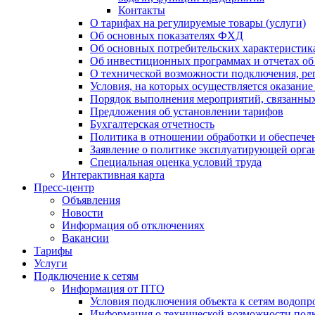
Контакты
О тарифах на регулируемые товары (услуги)
Об основных показателях ФХД
Об основных потребительских характеристика
Об инвестиционных программах и отчетах об
О технической возможности подключения, рег
Условия, на которых осуществляется оказани
Порядок выполнения мероприятий, связанны
Предложения об установлении тарифов
Бухгалтерская отчетность
Политика в отношении обработки и обеспече
Заявление о политике эксплуатирующей орг
Специальная оценка условий труда
Интерактивная карта
Пресс-центр
Объявления
Новости
Информация об отключениях
Вакансии
Тарифы
Услуги
Подключение к сетям
Информация от ПТО
Условия подключения объекта к сетям водопр
Информация о технической возможности подк