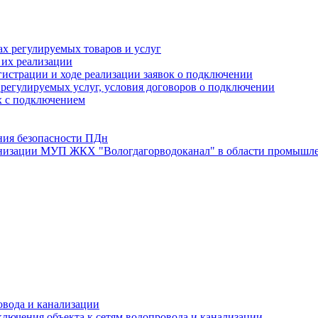
х регулируемых товаров и услуг
 их реализации
истрации и ходе реализации заявок о подключении
е регулируемых услуг, условия договоров о подключении
х с подключением
ния безопасности ПДн
анизации МУП ЖКХ "Вологдагорводоканал" в области промышле
овода и канализации
лючения объекта к сетям водопровода и канализации