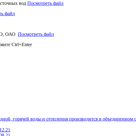
 сточных вод
Посмотреть файл
ть файл
ЗАО, ОАО
Посмотреть файл
ажмите
Ctrl+Enter
лодной, горячей воды и отопления производится в объединенно
12.21
08.21