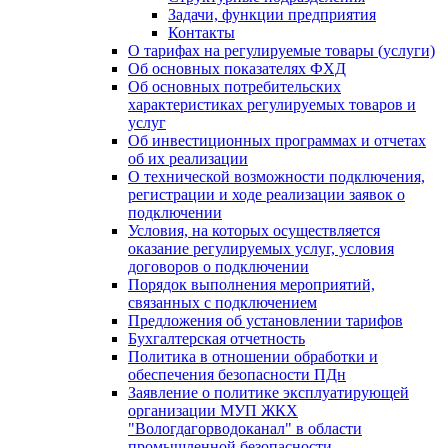
Задачи, функции предприятия
Контакты
О тарифах на регулируемые товары (услуги)
Об основных показателях ФХД
Об основных потребительских
характеристиках регулируемых товаров и
услуг
Об инвестиционных программах и отчетах
об их реализации
О технической возможности подключения,
регистрации и ходе реализации заявок о
подключении
Условия, на которых осуществляется
оказание регулируемых услуг, условия
договоров о подключении
Порядок выполнения мероприятий,
связанных с подключением
Предложения об установлении тарифов
Бухгалтерская отчетность
Политика в отношении обработки и
обеспечения безопасности ПДн
Заявление о политике эксплуатирующей
организации МУП ЖКХ
"Вологдагорводоканал" в области
промышленной безопасности