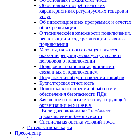
Об основных потребительских
характеристиках регулируемых товаров и
услуг
Об инвестиционных программах и отчетах
об их реализации
О технической возможности подключения,
регистрации и ходе реализации заявок о
подключении
Условия, на которых осуществляется
оказание регулируемых услуг, условия
договоров о подключении
Порядок выполнения мероприятий,
связанных с подключением
Предложения об установлении тарифов
Бухгалтерская отчетность
Политика в отношении обработки и
обеспечения безопасности ПДн
Заявление о политике эксплуатирующей
организации МУП ЖКХ
"Вологдагорводоканал" в области
промышленной безопасности
Специальная оценка условий труда
Интерактивная карта
Пресс-центр