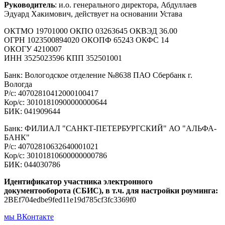
Руководитель
: и.о. генерального директора, Абдуллаев
Эдуард Хакимович, действует на основании Устава
ОКТМО 19701000 ОКПО 03263645 ОКВЭД 36.00
ОГРН 1023500894020 ОКОПФ 65243 ОКФС 14
ОКОГУ 4210007
ИНН 3525023596 КПП 352501001
Банк: Вологодское отделение №8638 ПАО Сбербанк г.
Вологда
Р/с: 40702810412000100417
Кор/с: 30101810900000000644
БИК: 041909644
Банк: ФИЛИАЛ "САНКТ-ПЕТЕРБУРГСКИЙ" АО "АЛЬФА-
БАНК"
Р/с: 40702810632640001021
Кор/с: 30101810600000000786
БИК: 044030786
Идентификатор участника электронного
документооборота (СБИС), в т.ч. для настройки роуминга:
2BEf704edbe9fed11e19d785cf3fc3369f0
мы ВКонтакте