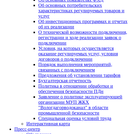
Об основных потребительских
характеристиках регулируемых товаров и
услуг
Об инвестиционных программах и отчетах
об их реализации
О технической возможности подключения,
регистрации и ходе реализации заявок о
подключении
Условия, на которых осуществляется
оказание регулируемых услуг, условия
договоров о подключении
Порядок выполнения мероприятий,
связанных с подключением
Предложения об установлении тарифов
Бухгалтерская отчетность
Политика в отношении обработки и
обеспечения безопасности ПДн
Заявление о политике эксплуатирующей
организации МУП ЖКХ
"Вологдагорводоканал" в области
промышленной безопасности
Специальная оценка условий труда
Интерактивная карта
Пресс-центр