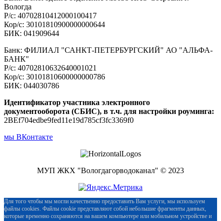
Вологда
Р/с: 40702810412000100417
Кор/с: 30101810900000000644
БИК: 041909644
Банк: ФИЛИАЛ "САНКТ-ПЕТЕРБУРГСКИЙ" АО "АЛЬФА-
БАНК"
Р/с: 40702810632640001021
Кор/с: 30101810600000000786
БИК: 044030786
Идентификатор участника электронного
документооборота (СБИС), в т.ч. для настройки роуминга:
2BEf704edbe9fed11e19d785cf3fc3369f0
мы ВКонтакте
МУП ЖКХ "Вологдагорводоканал" © 2023
Для того чтобы мы могли качественно предоставить Вам услуги, мы используем
файлы cookies. Файлы cookie представляют собой небольшие фрагменты данных,
которые временно сохраняются на вашем компьютере или мобильном устройстве и