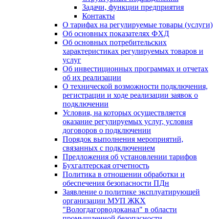
Задачи, функции предприятия
Контакты
О тарифах на регулируемые товары (услуги)
Об основных показателях ФХД
Об основных потребительских
характеристиках регулируемых товаров и
услуг
Об инвестиционных программах и отчетах
об их реализации
О технической возможности подключения,
регистрации и ходе реализации заявок о
подключении
Условия, на которых осуществляется
оказание регулируемых услуг, условия
договоров о подключении
Порядок выполнения мероприятий,
связанных с подключением
Предложения об установлении тарифов
Бухгалтерская отчетность
Политика в отношении обработки и
обеспечения безопасности ПДн
Заявление о политике эксплуатирующей
организации МУП ЖКХ
"Вологдагорводоканал" в области
промышленной безопасности