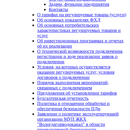
Задачи, функции предприятия
Контакты
О тарифах на регулируемые товары (услуги)
Об основных показателях ФХД
Об основных потребительских
характеристиках регулируемых товаров и
услуг
Об инвестиционных программах и отчетах
об их реализации
О технической возможности подключения,
регистрации и ходе реализации заявок о
подключении
Условия, на которых осуществляется
оказание регулируемых услуг, условия
договоров о подключении
Порядок выполнения мероприятий,
связанных с подключением
Предложения об установлении тарифов
Бухгалтерская отчетность
Политика в отношении обработки и
обеспечения безопасности ПДн
Заявление о политике эксплуатирующей
организации МУП ЖКХ
"Вологдагорводоканал" в области
промышленной безопасности