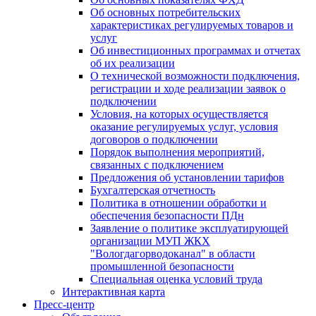
Об основных потребительских
характеристиках регулируемых товаров и
услуг
Об инвестиционных программах и отчетах
об их реализации
О технической возможности подключения,
регистрации и ходе реализации заявок о
подключении
Условия, на которых осуществляется
оказание регулируемых услуг, условия
договоров о подключении
Порядок выполнения мероприятий,
связанных с подключением
Предложения об установлении тарифов
Бухгалтерская отчетность
Политика в отношении обработки и
обеспечения безопасности ПДн
Заявление о политике эксплуатирующей
организации МУП ЖКХ
"Вологдагорводоканал" в области
промышленной безопасности
Специальная оценка условий труда
Интерактивная карта
Пресс-центр