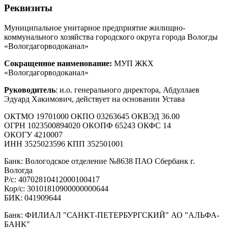
Реквизиты
Муниципальное унитарное предприятие жилищно-
коммунального хозяйства городского округа города Вологды
«Вологдагорводоканал»
Сокращенное наименование:
МУП ЖКХ
«Вологдагорводоканал»
Руководитель
: и.о. генерального директора, Абдуллаев
Эдуард Хакимович, действует на основании Устава
ОКТМО 19701000 ОКПО 03263645 ОКВЭД 36.00
ОГРН 1023500894020 ОКОПФ 65243 ОКФС 14
ОКОГУ 4210007
ИНН 3525023596 КПП 352501001
Банк: Вологодское отделение №8638 ПАО Сбербанк г.
Вологда
Р/с: 40702810412000100417
Кор/с: 30101810900000000644
БИК: 041909644
Банк: ФИЛИАЛ "САНКТ-ПЕТЕРБУРГСКИЙ" АО "АЛЬФА-
БАНК"