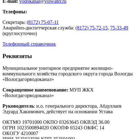
E-mail:
vodokanal@volwater.ru
Телефоны:
Секретарь:
(8172) 75-07-11
Аварийно-диспетчерская служба:
(8172) 75-72-15
,
75-33-49
(круглосуточно)
Телефонный справочник
Реквизиты
Муниципальное унитарное предприятие жилищно-
коммунального хозяйства городского округа города Вологды
«Вологдагорводоканал»
Сокращенное наименование:
МУП ЖКХ
«Вологдагорводоканал»
Руководитель
: и.о. генерального директора, Абдуллаев
Эдуард Хакимович, действует на основании Устава
ОКТМО 19701000 ОКПО 03263645 ОКВЭД 36.00
ОГРН 1023500894020 ОКОПФ 65243 ОКФС 14
ОКОГУ 4210007
ИНН 3525023596 КПП 352501001