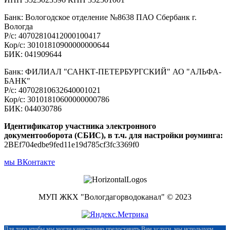
Банк: Вологодское отделение №8638 ПАО Сбербанк г.
Вологда
Р/с: 40702810412000100417
Кор/с: 30101810900000000644
БИК: 041909644
Банк: ФИЛИАЛ "САНКТ-ПЕТЕРБУРГСКИЙ" АО "АЛЬФА-
БАНК"
Р/с: 40702810632640001021
Кор/с: 30101810600000000786
БИК: 044030786
Идентификатор участника электронного
документооборота (СБИС), в т.ч. для настройки роуминга:
2BEf704edbe9fed11e19d785cf3fc3369f0
мы ВКонтакте
МУП ЖКХ "Вологдагорводоканал" © 2023
Для того чтобы мы могли качественно предоставить Вам услуги, мы используем