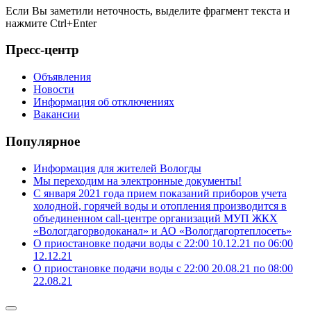
Если Вы заметили неточность, выделите фрагмент текста и
нажмите
Ctrl+Enter
Пресс-центр
Объявления
Новости
Информация об отключениях
Вакансии
Популярное
Информация для жителей Вологды
Мы переходим на электронные документы!
С января 2021 года прием показаний приборов учета
холодной, горячей воды и отопления производится в
объединенном call-центре организаций МУП ЖКХ
«Вологдагорводоканал» и АО «Вологдагортеплосеть»
О приостановке подачи воды с 22:00 10.12.21 по 06:00
12.12.21
О приостановке подачи воды с 22:00 20.08.21 по 08:00
22.08.21