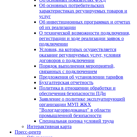
Об основных потребительских
характеристиках регулируемых товаров и
услуг
Об инвестиционных программах и отчетах
об их реализации
О технической возможности подключения,
регистрации и ходе реализации заявок о
подключении
Условия, на которых осуществляется
оказание регулируемых услуг, условия
договоров о подключении
Порядок выполнения мероприятий,
связанных с подключением
Предложения об установлении тарифов
Бухгалтерская отчетность
Политика в отношении обработки и
обеспечения безопасности ПДн
Заявление о политике эксплуатирующей
организации МУП ЖКХ
"Вологдагорводоканал" в области
промышленной безопасности
Специальная оценка условий труда
Интерактивная карта
Пресс-центр