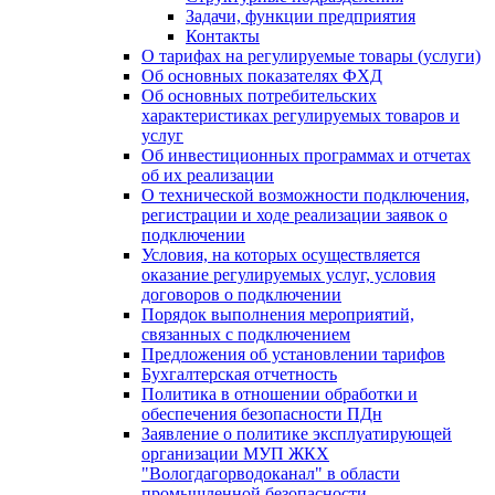
Задачи, функции предприятия
Контакты
О тарифах на регулируемые товары (услуги)
Об основных показателях ФХД
Об основных потребительских
характеристиках регулируемых товаров и
услуг
Об инвестиционных программах и отчетах
об их реализации
О технической возможности подключения,
регистрации и ходе реализации заявок о
подключении
Условия, на которых осуществляется
оказание регулируемых услуг, условия
договоров о подключении
Порядок выполнения мероприятий,
связанных с подключением
Предложения об установлении тарифов
Бухгалтерская отчетность
Политика в отношении обработки и
обеспечения безопасности ПДн
Заявление о политике эксплуатирующей
организации МУП ЖКХ
"Вологдагорводоканал" в области
промышленной безопасности