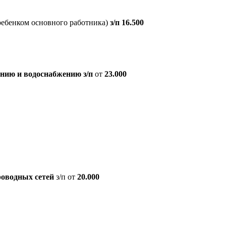
 ребенком основного работника)
з/п 16.500
ению и водоснабжению з/п
от
23.000
роводных сетей
з/п от
20.000