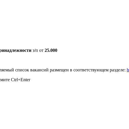
принадлежности
з/п от
25.000
яемый список вакансий размещен в соответствующем разделе:
h
ажмите
Ctrl+Enter