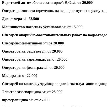
Водителей автомобиля
с категорией В,С
з/п от 20.000
Оператора-логиста
(временно, на период отпуска по уходу за
Диспетчера
з/п
23
.500
Машинистов насосных установок
з/п от
15.000
Слесарей аварийно-восстановительных работ по водоотвед
Слесарей-ремонтников
з/п от
20.000
Оператора на решетке
з/п от
20.000
Оператора на аэротенках
з/п от
20.000
Оператора на фильтрах
з/п от
20.000
Маляра
з/п от
22.000
Слесарей по монтажу трубопроводов и эксплуатации водоп
Электрогазосварщика
з/п от
25.000
Фрезеровщика
з/п от
25.000