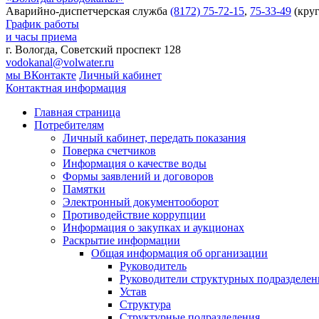
Аварийно-диспетчерская служба
(8172) 75-72-15
,
75-33-49
(круг
График работы
и часы приема
г. Вологда, Советский проспект 128
vodokanal@volwater.ru
мы ВКонтакте
Личный кабинет
Контактная информация
Главная страница
Потребителям
Личный кабинет, передать показания
Поверка счетчиков
Информация о качестве воды
Формы заявлений и договоров
Памятки
Электронный документооборот
Противодействие коррупции
Информация о закупках и аукционах
Раскрытие информации
Общая информация об организации
Руководитель
Руководители структурных подразделе
Устав
Структура
Структурные подразделения