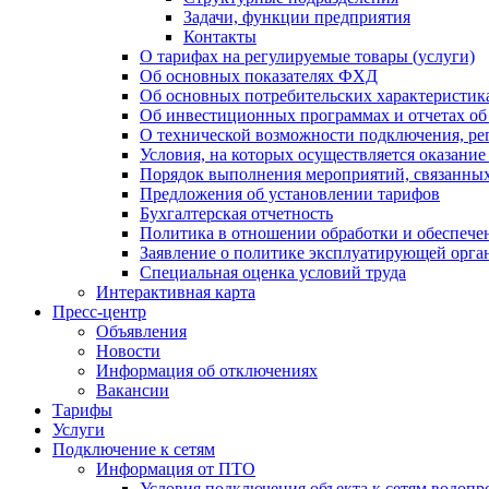
Задачи, функции предприятия
Контакты
О тарифах на регулируемые товары (услуги)
Об основных показателях ФХД
Об основных потребительских характеристика
Об инвестиционных программах и отчетах об
О технической возможности подключения, рег
Условия, на которых осуществляется оказани
Порядок выполнения мероприятий, связанны
Предложения об установлении тарифов
Бухгалтерская отчетность
Политика в отношении обработки и обеспече
Заявление о политике эксплуатирующей орг
Специальная оценка условий труда
Интерактивная карта
Пресс-центр
Объявления
Новости
Информация об отключениях
Вакансии
Тарифы
Услуги
Подключение к сетям
Информация от ПТО
Условия подключения объекта к сетям водопр