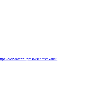
ttps://volwater.ru/press-tsentr/vakansii