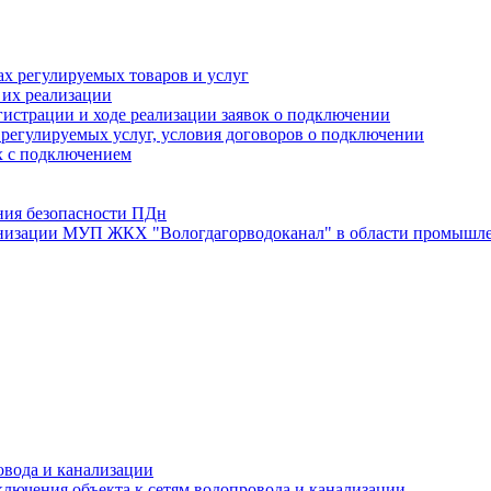
х регулируемых товаров и услуг
 их реализации
истрации и ходе реализации заявок о подключении
е регулируемых услуг, условия договоров о подключении
х с подключением
ния безопасности ПДн
анизации МУП ЖКХ "Вологдагорводоканал" в области промышле
овода и канализации
лючения объекта к сетям водопровода и канализации