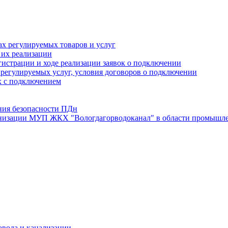
х регулируемых товаров и услуг
 их реализации
истрации и ходе реализации заявок о подключении
е регулируемых услуг, условия договоров о подключении
х с подключением
ния безопасности ПДн
анизации МУП ЖКХ "Вологдагорводоканал" в области промышле
овода и канализации