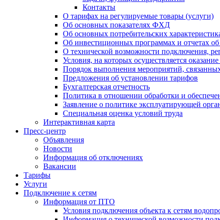
Контакты
О тарифах на регулируемые товары (услуги)
Об основных показателях ФХД
Об основных потребительских характеристика
Об инвестиционных программах и отчетах об
О технической возможности подключения, рег
Условия, на которых осуществляется оказани
Порядок выполнения мероприятий, связанны
Предложения об установлении тарифов
Бухгалтерская отчетность
Политика в отношении обработки и обеспече
Заявление о политике эксплуатирующей орг
Специальная оценка условий труда
Интерактивная карта
Пресс-центр
Объявления
Новости
Информация об отключениях
Вакансии
Тарифы
Услуги
Подключение к сетям
Информация от ПТО
Условия подключения объекта к сетям водопр
Информация о технической возможности подк