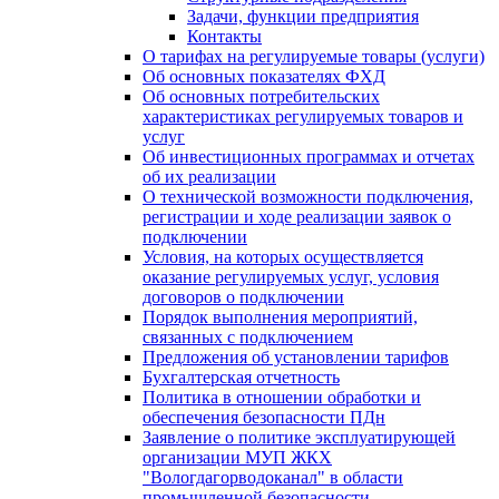
Задачи, функции предприятия
Контакты
О тарифах на регулируемые товары (услуги)
Об основных показателях ФХД
Об основных потребительских
характеристиках регулируемых товаров и
услуг
Об инвестиционных программах и отчетах
об их реализации
О технической возможности подключения,
регистрации и ходе реализации заявок о
подключении
Условия, на которых осуществляется
оказание регулируемых услуг, условия
договоров о подключении
Порядок выполнения мероприятий,
связанных с подключением
Предложения об установлении тарифов
Бухгалтерская отчетность
Политика в отношении обработки и
обеспечения безопасности ПДн
Заявление о политике эксплуатирующей
организации МУП ЖКХ
"Вологдагорводоканал" в области
промышленной безопасности