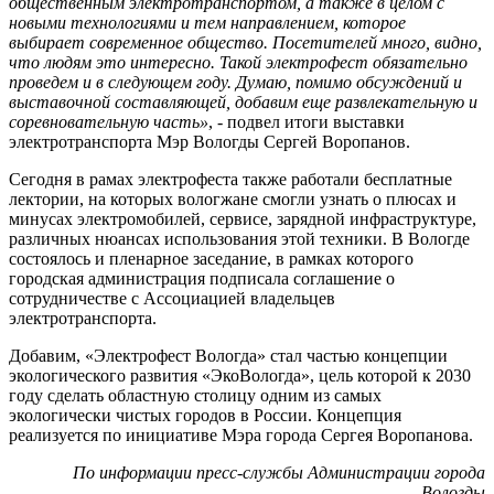
общественным электротранспортом, а также в целом с
новыми технологиями и тем направлением, которое
выбирает современное общество. Посетителей много, видно,
что людям это интересно. Такой электрофест обязательно
проведем и в следующем году. Думаю, помимо обсуждений и
выставочной составляющей, добавим еще развлекательную и
соревновательную часть»
, - подвел итоги выставки
электротранспорта Мэр Вологды Сергей Воропанов.
Сегодня в рамах электрофеста также работали бесплатные
лектории, на которых вологжане смогли узнать о плюсах и
минусах электромобилей, сервисе, зарядной инфраструктуре,
различных нюансах использования этой техники. В Вологде
состоялось и пленарное заседание, в рамках которого
городская администрация подписала соглашение о
сотрудничестве с Ассоциацией владельцев
электротранспорта.
Добавим, «Электрофест Вологда» стал частью концепции
экологического развития «ЭкоВологда», цель которой к 2030
году сделать областную столицу одним из самых
экологически чистых городов в России. Концепция
реализуется по инициативе Мэра города Сергея Воропанова.
По информации пресс-службы Администрации города
Вологды