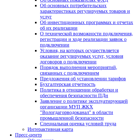
Об основных потребительских
характеристиках регулируемых товаров и
услуг
Об инвестиционных программах и отчетах
об их реализации
О технической возможности подключения,
регистрации и ходе реализации заявок о
подключении
Условия, на которых осуществляется
оказание регулируемых услуг, условия
договоров о подключении
Порядок выполнения мероприятий,
связанных с подключением
Предложения об установлении тарифов
Бухгалтерская отчетность
Политика в отношении обработки и
обеспечения безопасности ПДн
Заявление о политике эксплуатирующей
организации МУП ЖКХ
"Вологдагорводоканал" в области
промышленной безопасности
Специальная оценка условий труда
Интерактивная карта
Пресс-центр