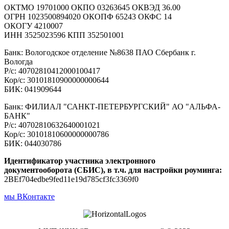
ОКТМО 19701000 ОКПО 03263645 ОКВЭД 36.00
ОГРН 1023500894020 ОКОПФ 65243 ОКФС 14
ОКОГУ 4210007
ИНН 3525023596 КПП 352501001
Банк: Вологодское отделение №8638 ПАО Сбербанк г.
Вологда
Р/с: 40702810412000100417
Кор/с: 30101810900000000644
БИК: 041909644
Банк: ФИЛИАЛ "САНКТ-ПЕТЕРБУРГСКИЙ" АО "АЛЬФА-
БАНК"
Р/с: 40702810632640001021
Кор/с: 30101810600000000786
БИК: 044030786
Идентификатор участника электронного
документооборота (СБИС), в т.ч. для настройки роуминга:
2BEf704edbe9fed11e19d785cf3fc3369f0
мы ВКонтакте