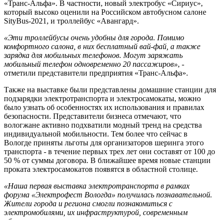
«Транс-Альфа». В частности, новый электробус «Сириус»,
который высоко оценили на Российском автобусном салоне
SityBus-2021, и троллейбус «Авангард».
«Эти троллейбусы очень удобны для города. Помимо
комфортного салона, в них бесплатный вай-фай, а также
зарядка для мобильных телефонов. Могут заряжать
мобильный телефон одновременно 20 пассажиров»
, -
отметили представители предприятия «Транс-Альфа».
Также на выставке были представлены домашние станции для
подзарядки электротранспорта и электросамокаты, можно
было узнать об особенностях их использования и правилах
безопасности. Представители бизнеса отмечают, что
вологжане активно подхватили модный тренд на средства
индивидуальной мобильности. Тем более что сейчас в
Вологде приняты льготы для организаторов шеринга этого
транспорта - в течение первых трех лет они составят от 100 до
50 % от суммы договора. В ближайшее время новые станции
проката электросамокатов появятся в областной столице.
«Наша первая выставка электротранспорта в рамках
форума «Электрофест Вологда» получилась познавательной.
Жители города и региона смогли познакомиться с
электромобилями, их инфраструктурой, современным