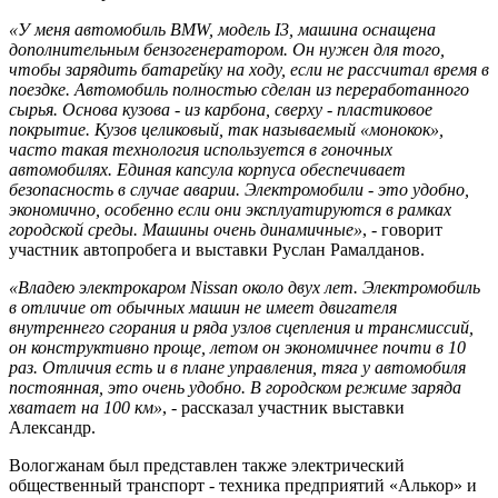
«У меня автомобиль BMW, модель I3, машина оснащена
дополнительным бензогенератором. Он нужен для того,
чтобы зарядить батарейку на ходу, если не рассчитал время в
поездке. Автомобиль полностью сделан из переработанного
сырья. Основа кузова - из карбона, сверху - пластиковое
покрытие. Кузов целиковый, так называемый «монокок»,
часто такая технология используется в гоночных
автомобилях. Единая капсула корпуса обеспечивает
безопасность в случае аварии. Электромобили - это удобно,
экономично, особенно если они эксплуатируются в рамках
городской среды. Машины очень динамичные»
, - говорит
участник автопробега и выставки Руслан Рамалданов.
«Владею электрокаром Nissan около двух лет. Электромобиль
в отличие от обычных машин не имеет двигателя
внутреннего сгорания и ряда узлов сцепления и трансмиссий,
он конструктивно проще, летом он экономичнее почти в 10
раз. Отличия есть и в плане управления, тяга у автомобиля
постоянная, это очень удобно. В городском режиме заряда
хватает на 100 км»
, - рассказал участник выставки
Александр.
Вологжанам был представлен также электрический
общественный транспорт - техника предприятий «Алькор» и