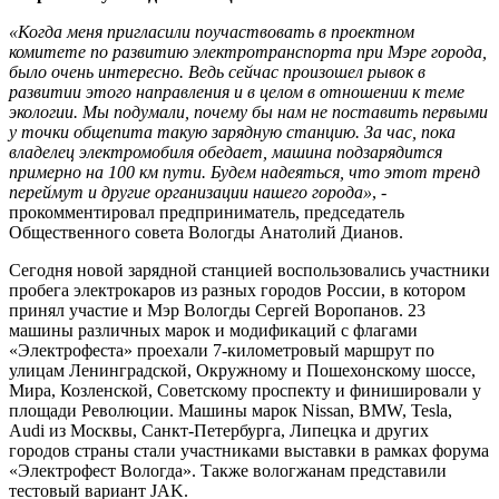
«Когда меня пригласили поучаствовать в проектном
комитете по развитию электротранспорта при Мэре города,
было очень интересно. Ведь сейчас произошел рывок в
развитии этого направления и в целом в отношении к теме
экологии. Мы подумали, почему бы нам не поставить первыми
у точки общепита такую зарядную станцию. За час, пока
владелец электромобиля обедает, машина подзарядится
примерно на 100 км пути. Будем надеяться, что этот тренд
переймут и другие организации нашего города»
, -
прокомментировал предприниматель, председатель
Общественного совета Вологды Анатолий Дианов.
Сегодня новой зарядной станцией воспользовались участники
пробега электрокаров из разных городов России, в котором
принял участие и Мэр Вологды Сергей Воропанов. 23
машины различных марок и модификаций с флагами
«Электрофеста» проехали 7-километровый маршрут по
улицам Ленинградской, Окружному и Пошехонскому шоссе,
Мира, Козленской, Советскому проспекту и финишировали у
площади Революции. Машины марок Nissan, BMW, Tesla,
Audi из Москвы, Санкт-Петербурга, Липецка и других
городов страны стали участниками выставки в рамках форума
«Электрофест Вологда». Также вологжанам представили
тестовый вариант JAK.