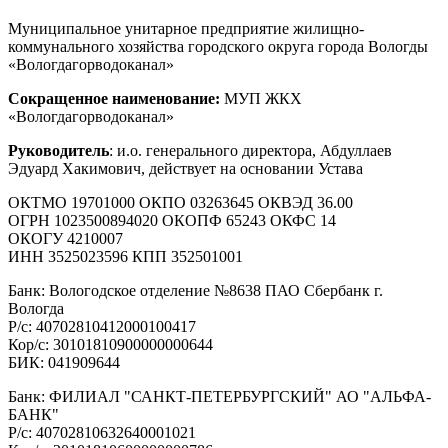
Муниципальное унитарное предприятие жилищно-
коммунального хозяйства городского округа города Вологды
«Вологдагорводоканал»
Сокращенное наименование:
МУП ЖКХ
«Вологдагорводоканал»
Руководитель
: и.о. генерального директора, Абдуллаев
Эдуард Хакимович, действует на основании Устава
ОКТМО 19701000 ОКПО 03263645 ОКВЭД 36.00
ОГРН 1023500894020 ОКОПФ 65243 ОКФС 14
ОКОГУ 4210007
ИНН 3525023596 КПП 352501001
Банк: Вологодское отделение №8638 ПАО Сбербанк г.
Вологда
Р/с: 40702810412000100417
Кор/с: 30101810900000000644
БИК: 041909644
Банк: ФИЛИАЛ "САНКТ-ПЕТЕРБУРГСКИЙ" АО "АЛЬФА-
БАНК"
Р/с: 40702810632640001021