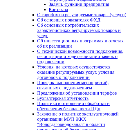
Задачи, функции предприятия
Контакты
О тарифах на регулируемые товары (услуги)
Об основных показателях ФХД
Об основных потребительских
характеристиках регулируемых товаров и
услуг
Об инвестиционных программах и отчетах
об их реализации
О технической возможности подключения,
регистрации и ходе реализации заявок о
подключении
Условия, на которых осуществляется
оказание регулируемых услуг, условия
договоров о подключении
Порядок выполнения мероприятий,
связанных с подключением
Предложения об установлении тарифов
Бухгалтерская отчетность
Политика в отношении обработки и
обеспечения безопасности ПДн
Заявление о политике эксплуатирующей
организации МУП ЖКХ
"Вологдагорводоканал" в области
промышленной безопасности