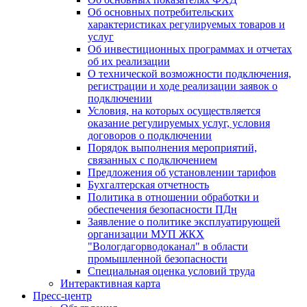
Об основных потребительских
характеристиках регулируемых товаров и
услуг
Об инвестиционных программах и отчетах
об их реализации
О технической возможности подключения,
регистрации и ходе реализации заявок о
подключении
Условия, на которых осуществляется
оказание регулируемых услуг, условия
договоров о подключении
Порядок выполнения мероприятий,
связанных с подключением
Предложения об установлении тарифов
Бухгалтерская отчетность
Политика в отношении обработки и
обеспечения безопасности ПДн
Заявление о политике эксплуатирующей
организации МУП ЖКХ
"Вологдагорводоканал" в области
промышленной безопасности
Специальная оценка условий труда
Интерактивная карта
Пресс-центр