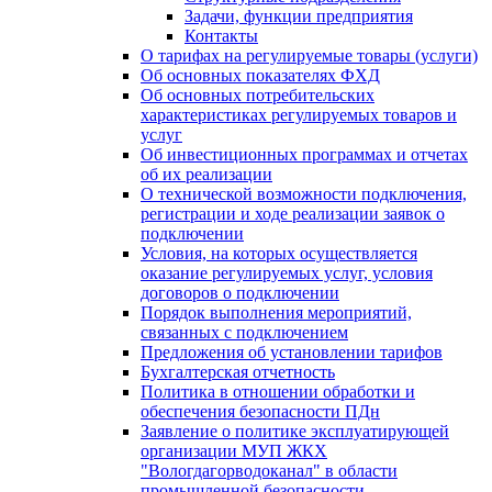
Задачи, функции предприятия
Контакты
О тарифах на регулируемые товары (услуги)
Об основных показателях ФХД
Об основных потребительских
характеристиках регулируемых товаров и
услуг
Об инвестиционных программах и отчетах
об их реализации
О технической возможности подключения,
регистрации и ходе реализации заявок о
подключении
Условия, на которых осуществляется
оказание регулируемых услуг, условия
договоров о подключении
Порядок выполнения мероприятий,
связанных с подключением
Предложения об установлении тарифов
Бухгалтерская отчетность
Политика в отношении обработки и
обеспечения безопасности ПДн
Заявление о политике эксплуатирующей
организации МУП ЖКХ
"Вологдагорводоканал" в области
промышленной безопасности