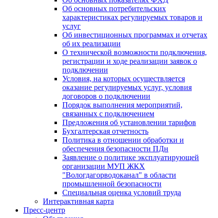
Об основных потребительских
характеристиках регулируемых товаров и
услуг
Об инвестиционных программах и отчетах
об их реализации
О технической возможности подключения,
регистрации и ходе реализации заявок о
подключении
Условия, на которых осуществляется
оказание регулируемых услуг, условия
договоров о подключении
Порядок выполнения мероприятий,
связанных с подключением
Предложения об установлении тарифов
Бухгалтерская отчетность
Политика в отношении обработки и
обеспечения безопасности ПДн
Заявление о политике эксплуатирующей
организации МУП ЖКХ
"Вологдагорводоканал" в области
промышленной безопасности
Специальная оценка условий труда
Интерактивная карта
Пресс-центр