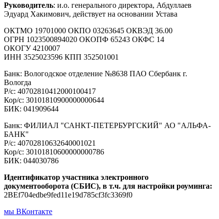
Руководитель
: и.о. генерального директора, Абдуллаев
Эдуард Хакимович, действует на основании Устава
ОКТМО 19701000 ОКПО 03263645 ОКВЭД 36.00
ОГРН 1023500894020 ОКОПФ 65243 ОКФС 14
ОКОГУ 4210007
ИНН 3525023596 КПП 352501001
Банк: Вологодское отделение №8638 ПАО Сбербанк г.
Вологда
Р/с: 40702810412000100417
Кор/с: 30101810900000000644
БИК: 041909644
Банк: ФИЛИАЛ "САНКТ-ПЕТЕРБУРГСКИЙ" АО "АЛЬФА-
БАНК"
Р/с: 40702810632640001021
Кор/с: 30101810600000000786
БИК: 044030786
Идентификатор участника электронного
документооборота (СБИС), в т.ч. для настройки роуминга:
2BEf704edbe9fed11e19d785cf3fc3369f0
мы ВКонтакте