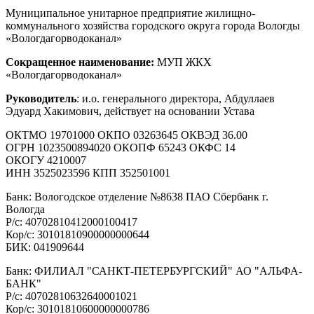
Муниципальное унитарное предприятие жилищно-
коммунального хозяйства городского округа города Вологды
«Вологдагорводоканал»
Сокращенное наименование:
МУП ЖКХ
«Вологдагорводоканал»
Руководитель
: и.о. генерального директора, Абдуллаев
Эдуард Хакимович, действует на основании Устава
ОКТМО 19701000 ОКПО 03263645 ОКВЭД 36.00
ОГРН 1023500894020 ОКОПФ 65243 ОКФС 14
ОКОГУ 4210007
ИНН 3525023596 КПП 352501001
Банк: Вологодское отделение №8638 ПАО Сбербанк г.
Вологда
Р/с: 40702810412000100417
Кор/с: 30101810900000000644
БИК: 041909644
Банк: ФИЛИАЛ "САНКТ-ПЕТЕРБУРГСКИЙ" АО "АЛЬФА-
БАНК"
Р/с: 40702810632640001021
Кор/с: 30101810600000000786