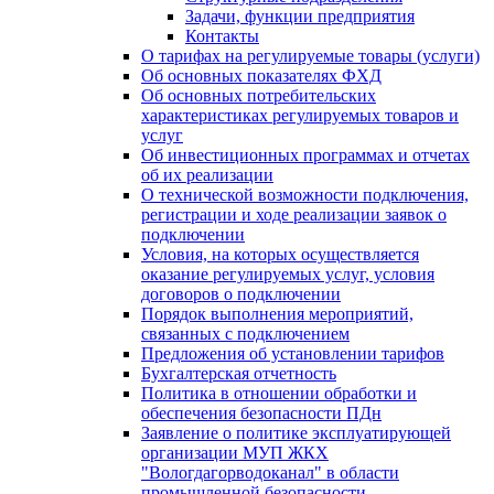
Задачи, функции предприятия
Контакты
О тарифах на регулируемые товары (услуги)
Об основных показателях ФХД
Об основных потребительских
характеристиках регулируемых товаров и
услуг
Об инвестиционных программах и отчетах
об их реализации
О технической возможности подключения,
регистрации и ходе реализации заявок о
подключении
Условия, на которых осуществляется
оказание регулируемых услуг, условия
договоров о подключении
Порядок выполнения мероприятий,
связанных с подключением
Предложения об установлении тарифов
Бухгалтерская отчетность
Политика в отношении обработки и
обеспечения безопасности ПДн
Заявление о политике эксплуатирующей
организации МУП ЖКХ
"Вологдагорводоканал" в области
промышленной безопасности