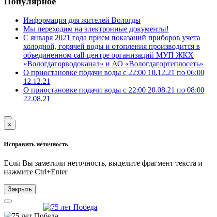
Популярное
Информация для жителей Вологды
Мы переходим на электронные документы!
С января 2021 года прием показаний приборов учета
холодной, горячей воды и отопления производится в
объединенном call-центре организаций МУП ЖКХ
«Вологдагорводоканал» и АО «Вологдагортеплосеть»
О приостановке подачи воды с 22:00 10.12.21 по 06:00
12.12.21
О приостановке подачи воды с 22:00 20.08.21 по 08:00
22.08.21
×
Исправить неточность
Если Вы заметили неточность, выделите фрагмент текста и
нажмите
Ctrl+Enter
Закрыть