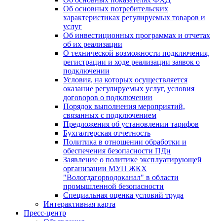
Об основных потребительских
характеристиках регулируемых товаров и
услуг
Об инвестиционных программах и отчетах
об их реализации
О технической возможности подключения,
регистрации и ходе реализации заявок о
подключении
Условия, на которых осуществляется
оказание регулируемых услуг, условия
договоров о подключении
Порядок выполнения мероприятий,
связанных с подключением
Предложения об установлении тарифов
Бухгалтерская отчетность
Политика в отношении обработки и
обеспечения безопасности ПДн
Заявление о политике эксплуатирующей
организации МУП ЖКХ
"Вологдагорводоканал" в области
промышленной безопасности
Специальная оценка условий труда
Интерактивная карта
Пресс-центр