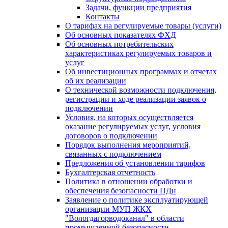
Задачи, функции предприятия
Контакты
О тарифах на регулируемые товары (услуги)
Об основных показателях ФХД
Об основных потребительских
характеристиках регулируемых товаров и
услуг
Об инвестиционных программах и отчетах
об их реализации
О технической возможности подключения,
регистрации и ходе реализации заявок о
подключении
Условия, на которых осуществляется
оказание регулируемых услуг, условия
договоров о подключении
Порядок выполнения мероприятий,
связанных с подключением
Предложения об установлении тарифов
Бухгалтерская отчетность
Политика в отношении обработки и
обеспечения безопасности ПДн
Заявление о политике эксплуатирующей
организации МУП ЖКХ
"Вологдагорводоканал" в области
промышленной безопасности