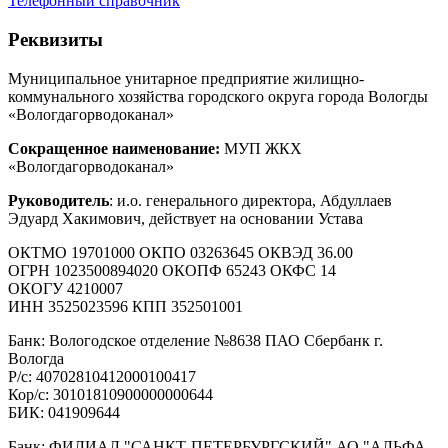
Телефонный справочник
Реквизиты
Муниципальное унитарное предприятие жилищно-
коммунального хозяйства городского округа города Вологды
«Вологдагорводоканал»
Сокращенное наименование:
МУП ЖКХ
«Вологдагорводоканал»
Руководитель
: и.о. генерального директора, Абдуллаев
Эдуард Хакимович, действует на основании Устава
ОКТМО 19701000 ОКПО 03263645 ОКВЭД 36.00
ОГРН 1023500894020 ОКОПФ 65243 ОКФС 14
ОКОГУ 4210007
ИНН 3525023596 КПП 352501001
Банк: Вологодское отделение №8638 ПАО Сбербанк г.
Вологда
Р/с: 40702810412000100417
Кор/с: 30101810900000000644
БИК: 041909644
Банк: ФИЛИАЛ "САНКТ-ПЕТЕРБУРГСКИЙ" АО "АЛЬФА-