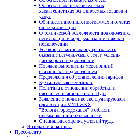
Об основных потребительских
характеристиках регулируемых товаров и
услуг
Об инвестиционных программах и отчетах
об их реализации
О технической возможности подключения,
регистрации и ходе реализации заявок о
подключении
Условия, на которых осуществляется
оказание регулируемых услуг, условия
договоров о подключении
Порядок выполнения мероприятий,
связанных с подключением
Предложения об установлении тарифов
Бухгалтерская отчетность
Политика в отношении обработки и
обеспечения безопасности ПДн
Заявление о политике эксплуатирующей
организации МУП ЖКХ
"Вологдагорводоканал" в области
промышленной безопасности
Специальная оценка условий труда
Интерактивная карта
Пресс-центр