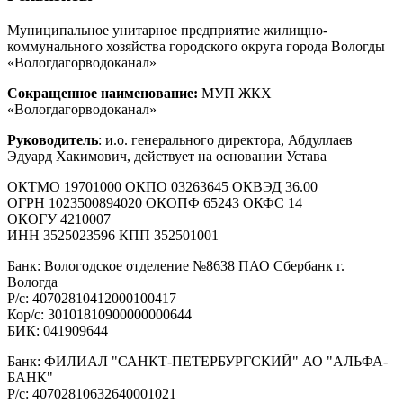
Муниципальное унитарное предприятие жилищно-
коммунального хозяйства городского округа города Вологды
«Вологдагорводоканал»
Сокращенное наименование:
МУП ЖКХ
«Вологдагорводоканал»
Руководитель
: и.о. генерального директора, Абдуллаев
Эдуард Хакимович, действует на основании Устава
ОКТМО 19701000 ОКПО 03263645 ОКВЭД 36.00
ОГРН 1023500894020 ОКОПФ 65243 ОКФС 14
ОКОГУ 4210007
ИНН 3525023596 КПП 352501001
Банк: Вологодское отделение №8638 ПАО Сбербанк г.
Вологда
Р/с: 40702810412000100417
Кор/с: 30101810900000000644
БИК: 041909644
Банк: ФИЛИАЛ "САНКТ-ПЕТЕРБУРГСКИЙ" АО "АЛЬФА-
БАНК"
Р/с: 40702810632640001021