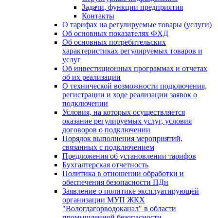
Задачи, функции предприятия
Контакты
О тарифах на регулируемые товары (услуги)
Об основных показателях ФХД
Об основных потребительских
характеристиках регулируемых товаров и
услуг
Об инвестиционных программах и отчетах
об их реализации
О технической возможности подключения,
регистрации и ходе реализации заявок о
подключении
Условия, на которых осуществляется
оказание регулируемых услуг, условия
договоров о подключении
Порядок выполнения мероприятий,
связанных с подключением
Предложения об установлении тарифов
Бухгалтерская отчетность
Политика в отношении обработки и
обеспечения безопасности ПДн
Заявление о политике эксплуатирующей
организации МУП ЖКХ
"Вологдагорводоканал" в области
промышленной безопасности