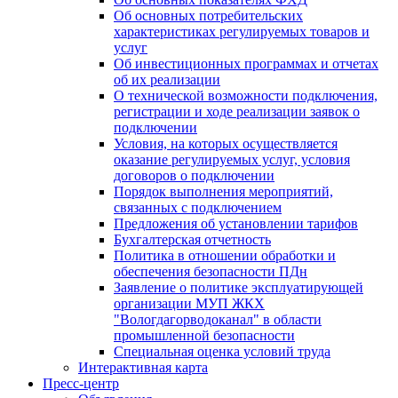
Об основных потребительских
характеристиках регулируемых товаров и
услуг
Об инвестиционных программах и отчетах
об их реализации
О технической возможности подключения,
регистрации и ходе реализации заявок о
подключении
Условия, на которых осуществляется
оказание регулируемых услуг, условия
договоров о подключении
Порядок выполнения мероприятий,
связанных с подключением
Предложения об установлении тарифов
Бухгалтерская отчетность
Политика в отношении обработки и
обеспечения безопасности ПДн
Заявление о политике эксплуатирующей
организации МУП ЖКХ
"Вологдагорводоканал" в области
промышленной безопасности
Специальная оценка условий труда
Интерактивная карта
Пресс-центр