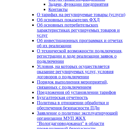
Задачи, функции предприятия
Контакты
О тарифах на регулируемые товары (услуги)
Об основных показателях ФХД
Об основных потребительских
характеристиках регулируемых товаров и
услуг
Об инвестиционных программах и отчетах
об их реализации
О технической возможности подключения,
регистрации и ходе реализации заявок о
подключении
Условия, на которых осуществляется
оказание регулируемых услуг, условия
договоров о подключении
Порядок выполнения мероприятий,
связанных с подключением
Предложения об установлении тарифов
Бухгалтерская отчетность
Политика в отношении обработки и
обеспечения безопасности ПДн
Заявление о политике эксплуатирующей
организации МУП ЖКХ
"Вологдагорводоканал" в области
промышленной безопасности