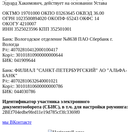
Эдуард Хакимович, действует на основании Устава
ОКТМО 19701000 ОКПО 03263645 ОКВЭД 36.00
ОГРН 1023500894020 ОКОПФ 65243 ОКФС 14
ОКОГУ 4210007
ИНН 3525023596 КПП 352501001
Банк: Вологодское отделение №8638 ПАО Сбербанк г.
Вологда
Р/с: 40702810412000100417
Кор/с: 30101810900000000644
БИК: 041909644
Банк: ФИЛИАЛ "САНКТ-ПЕТЕРБУРГСКИЙ" АО "АЛЬФА-
БАНК"
Р/с: 40702810632640001021
Кор/с: 30101810600000000786
БИК: 044030786
Идентификатор участника электронного
документооборота (СБИС), в т.ч. для настройки роуминга:
2BEf704edbe9fed11e19d785cf3fc3369f0
мы ВКонтакте