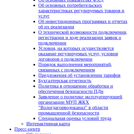
Об основных потребительских
характеристиках регулируемых товаров и
услуг
Об инвестиционных программах и отчетах
об их реализации
О технической возможности подключения,
регистрации и ходе реализации заявок о
подключении
Условия, на которых осуществляется
оказание регулируемых услуг, условия
договоров о подключении
Порядок выполнения мероприятий,
связанных с подключением
Предложения об установлении тарифов
Бухгалтерская отчетность
Политика в отношении обработки и
обеспечения безопасности ПДн
Заявление о политике эксплуатирующей
организации МУП ЖКХ
"Вологдагорводоканал" в области
промышленной безопасности
Специальная оценка условий труда
Интерактивная карта
Пресс-центр